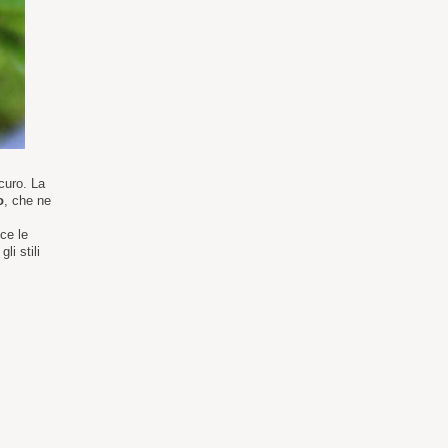
curo. La
o
, che ne
ce le
li stili