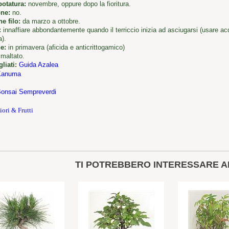
potatura:
novembre, oppure dopo la fioritura.
one:
no.
e filo:
da marzo a ottobre.
:
innaffiare abbondantemente quando il terriccio inizia ad asciugarsi (usare a
a).
e:
in primavera (aficida e anticrittogamico)
maltato.
liati:
Guida Azalea
Kanuma
onsai Sempreverdi
iori & Frutti
TI POTREBBERO INTERESSARE A