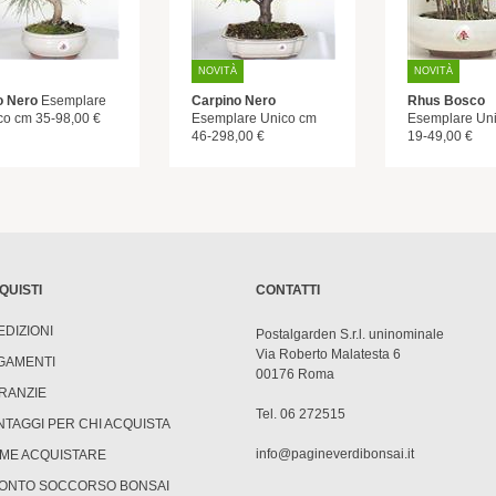
NOVITÀ
NOVITÀ
o Nero
Esemplare
Carpino Nero
Rhus Bosco
co cm 35-98,00 €
Esemplare Unico cm
Esemplare Un
46-298,00 €
19-49,00 €
QUISTI
CONTATTI
EDIZIONI
Postalgarden S.r.l. uninominale
Via Roberto Malatesta 6
GAMENTI
00176 Roma
RANZIE
Tel. 06 272515
NTAGGI PER CHI ACQUISTA
info@pagineverdibonsai.it
ME ACQUISTARE
ONTO SOCCORSO BONSAI