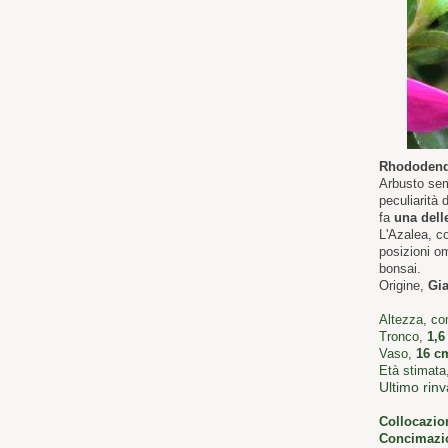
Rhododend
Arbusto sem
peculiarità 
fa
una delle
L'Azalea, c
posizioni omb
bonsai.
Origine,
Gi
Altezza, c
Tronco,
1,6
Vaso,
16 c
Età stimata
Ultimo rinv
Collocazio
Concimazi