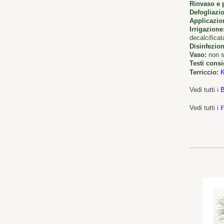
Rinvaso e 
Defogliazi
Applicazion
Irrigazione
decalcificat
Disinfezion
Vaso:
non s
Testi consig
Terriccio:
Vedi tutti i
B
Vedi tutti i
F