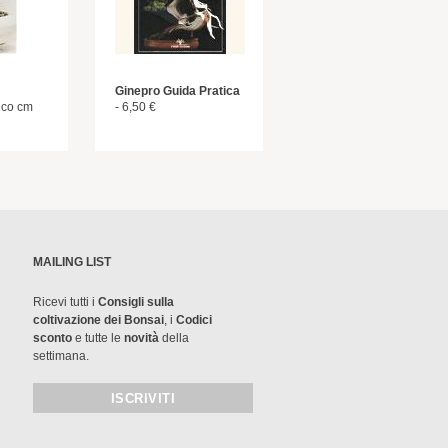
Ginepro Guida Pratica
ico cm
- 6,50 €
MAILING LIST
Ricevi tutti i
Consigli sulla
coltivazione dei Bonsai
, i
Codici
sconto
e tutte le
novità
della
settimana.