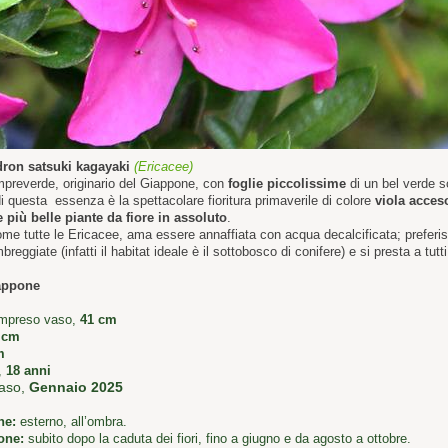
ron satsuki kagayaki
(E
ricacee)
preverde, originario del Giappone, con
foglie piccolissime
di un bel verde s
di questa essenza è la spettacolare fioritura primaverile di colore
viola acces
 più belle piante da fiore in assoluto
.
ome tutte le Ericacee, ama essere annaffiata con acqua decalcificata; preferis
reggiate (infatti il habitat ideale è il sottobosco di conifere) e si presta a tutti g
appone
ompreso vaso,
41 cm
 cm
m
,
18 anni
aso,
Gennaio 2025
ne:
esterno, all’ombra.
one:
subito dopo la caduta dei fiori, fino a giugno e da agosto a ottobre.