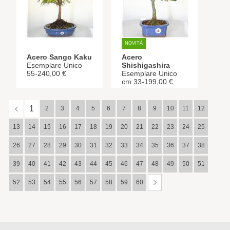
NOVITÀ
Acero Sango Kaku
Acero
Esemplare Unico
Shishigashira
55-240,00 €
Esemplare Unico
cm 33-199,00 €
1
2
3
4
5
6
7
8
9
10
11
12
13
14
15
16
17
18
19
20
21
22
23
24
25
26
27
28
29
30
31
32
33
34
35
36
37
38
39
40
41
42
43
44
45
46
47
48
49
50
51
52
53
54
55
56
57
58
59
60