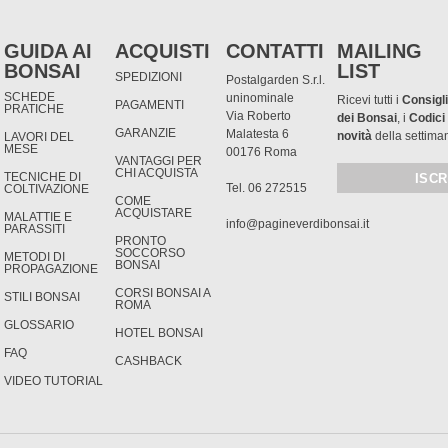
GUIDA AI
ACQUISTI
CONTATTI
MAILING
BONSAI
LIST
SPEDIZIONI
Postalgarden S.r.l.
SCHEDE
uninominale
Ricevi tutti i
Consigli
PAGAMENTI
PRATICHE
Via Roberto
dei Bonsai
, i
Codici
GARANZIE
Malatesta 6
novità
della settima
LAVORI DEL
MESE
00176 Roma
VANTAGGI PER
CHI ACQUISTA
TECNICHE DI
Tel. 06 272515
COLTIVAZIONE
COME
ACQUISTARE
MALATTIE E
info@pagineverdibonsai.it
PARASSITI
PRONTO
SOCCORSO
METODI DI
BONSAI
PROPAGAZIONE
CORSI BONSAI A
STILI BONSAI
ROMA
GLOSSARIO
HOTEL BONSAI
FAQ
CASHBACK
VIDEO TUTORIAL