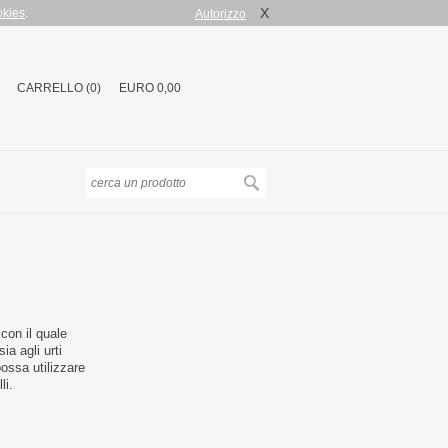
X
okies
.
Autorizzo
CARRELLO (0)
EURO 0,00
con il quale
ia agli urti
ossa utilizzare
li.