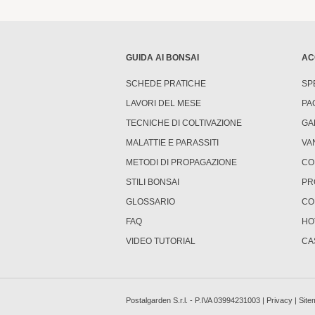
GUIDA AI BONSAI
AC
SCHEDE PRATICHE
SP
LAVORI DEL MESE
PA
TECNICHE DI COLTIVAZIONE
GA
MALATTIE E PARASSITI
VA
METODI DI PROPAGAZIONE
CO
STILI BONSAI
PR
GLOSSARIO
CO
FAQ
HO
VIDEO TUTORIAL
CA
Postalgarden S.r.l. - P.IVA 03994231003 |
Privacy
|
Site