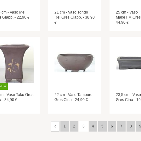
5 cm - Vaso Mei
21 cm - Vaso Tondo
25 cm - Vaso 
s Giapp. - 22,90 €
Rei Gres Giapp. - 38,90
Make FM Gres 
€
44,90 €
VITÀ
cm - Vaso Taku Gres
22 cm - Vaso Tamburo
23,5 cm - Vas
 - 34,90 €
Gres Cina - 24,90 €
Gres Cina - 19
1
2
3
4
5
6
7
8