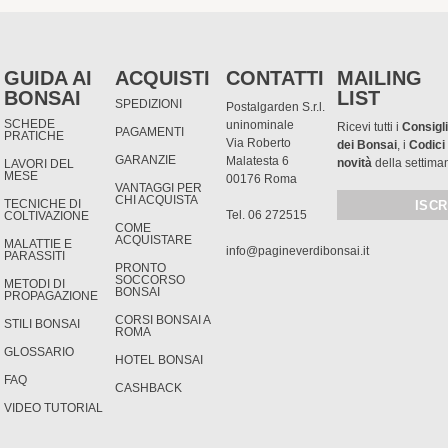
GUIDA AI
ACQUISTI
CONTATTI
MAILING
BONSAI
LIST
SPEDIZIONI
Postalgarden S.r.l.
SCHEDE
uninominale
Ricevi tutti i
Consigli
PAGAMENTI
PRATICHE
Via Roberto
dei Bonsai
, i
Codici
GARANZIE
Malatesta 6
novità
della settima
LAVORI DEL
MESE
00176 Roma
VANTAGGI PER
CHI ACQUISTA
TECNICHE DI
Tel. 06 272515
COLTIVAZIONE
COME
ACQUISTARE
MALATTIE E
info@pagineverdibonsai.it
PARASSITI
PRONTO
SOCCORSO
METODI DI
BONSAI
PROPAGAZIONE
CORSI BONSAI A
STILI BONSAI
ROMA
GLOSSARIO
HOTEL BONSAI
FAQ
CASHBACK
VIDEO TUTORIAL