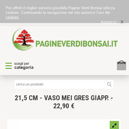
Per offrirti il miglior servizio possibile Pagine Verdi Bonsai utilizza
cookies. Continuando la navigazione nel sito autorizzi l'uso dei
cookies
.
X
Autorizzo
21,5 CM - VASO MEI GRES GIAPP. -
22,90 €