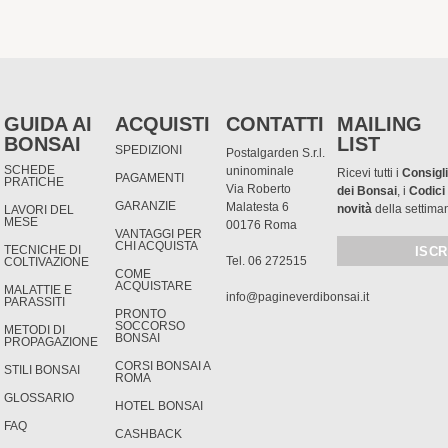
GUIDA AI
ACQUISTI
CONTATTI
MAILING
BONSAI
LIST
SPEDIZIONI
Postalgarden S.r.l.
SCHEDE
uninominale
Ricevi tutti i
Consigli
PAGAMENTI
PRATICHE
Via Roberto
dei Bonsai
, i
Codici
GARANZIE
Malatesta 6
novità
della settima
LAVORI DEL
MESE
00176 Roma
VANTAGGI PER
CHI ACQUISTA
TECNICHE DI
Tel. 06 272515
COLTIVAZIONE
COME
ACQUISTARE
MALATTIE E
info@pagineverdibonsai.it
PARASSITI
PRONTO
SOCCORSO
METODI DI
BONSAI
PROPAGAZIONE
CORSI BONSAI A
STILI BONSAI
ROMA
GLOSSARIO
HOTEL BONSAI
FAQ
CASHBACK