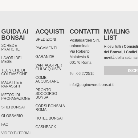
GUIDA AI
ACQUISTI
CONTATTI
MAILING
BONSAI
LIST
SPEDIZIONI
Postalgarden S.r.l.
SCHEDE
uninominale
Ricevi tutti i
Consigli
PAGAMENTI
PRATICHE
Via Roberto
dei Bonsai
, i
Codici
GARANZIE
Malatesta 6
novità
della settima
LAVORI DEL
MESE
00176 Roma
VANTAGGI PER
CHI ACQUISTA
TECNICHE DI
Tel. 06 272515
COLTIVAZIONE
COME
ACQUISTARE
MALATTIE E
info@pagineverdibonsai.it
PARASSITI
PRONTO
SOCCORSO
METODI DI
BONSAI
PROPAGAZIONE
CORSI BONSAI A
STILI BONSAI
ROMA
GLOSSARIO
HOTEL BONSAI
FAQ
CASHBACK
VIDEO TUTORIAL