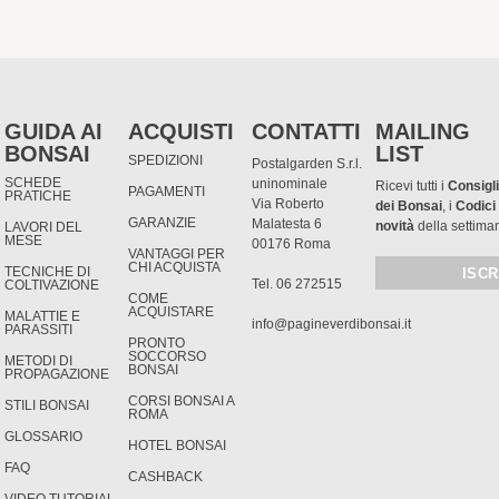
GUIDA AI
ACQUISTI
CONTATTI
MAILING
BONSAI
LIST
SPEDIZIONI
Postalgarden S.r.l.
SCHEDE
uninominale
Ricevi tutti i
Consigli
PAGAMENTI
PRATICHE
Via Roberto
dei Bonsai
, i
Codici
GARANZIE
Malatesta 6
novità
della settima
LAVORI DEL
MESE
00176 Roma
VANTAGGI PER
CHI ACQUISTA
TECNICHE DI
Tel. 06 272515
COLTIVAZIONE
COME
ACQUISTARE
MALATTIE E
info@pagineverdibonsai.it
PARASSITI
PRONTO
SOCCORSO
METODI DI
BONSAI
PROPAGAZIONE
CORSI BONSAI A
STILI BONSAI
ROMA
GLOSSARIO
HOTEL BONSAI
FAQ
CASHBACK