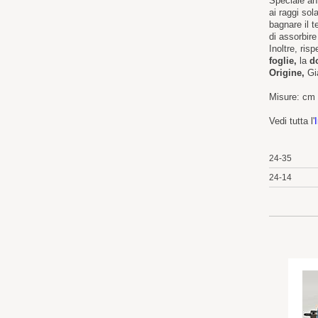
Speciale ann
ai raggi sol
bagnare il 
di assorbire
Inoltre, risp
foglie,
la
d
Origine,
Gi
Misure: cm
Vedi tutta l'
24-35
24-14