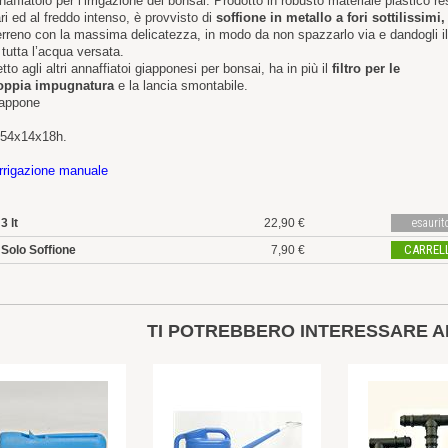
affiatoio per l’irrigazione dei bonsai. Prodotto in robusto materiale plastico re
ari ed al freddo intenso, è provvisto di
soffione in metallo a fori sottilissimi,
terreno con la massima delicatezza, in modo da non spazzarlo via e dandogli i
 tutta l’acqua versata.
etto agli altri annaffiatoi giapponesi per bonsai, ha in più il
filtro per le
oppia impugnatura
e la lancia smontabile.
appone
 54x14x18h.
Irrigazione manuale
3 lt
22,90 €
esaurit
CARREL
Solo Soffione
7,90 €
TI POTREBBERO INTERESSARE A