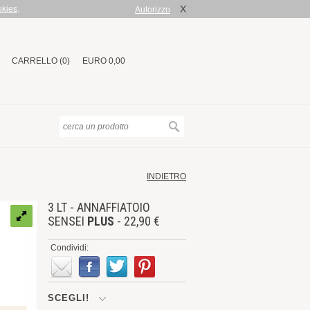
X
okies
.
Autorizzo
CARRELLO (0)
EURO 0,00
INDIETRO
3 LT - ANNAFFIATOIO
SENSEI
PLUS
- 22,90 €
Condividi:
SCEGLI!