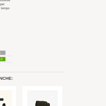
sistente
per
l tempo
o
LO
NCHE: