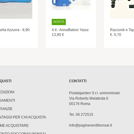
NOVITÀ
ella Azzurra - 8,90
4 lt - Annaffiatoio Yasui
Raccordi e Tap
13,90 €
€. 0,70
QUISTI
CONTATTI
EDIZIONI
Postalgarden S.r.l. uninominale
Via Roberto Malatesta 6
GAMENTI
00176 Roma
RANZIE
Tel. 06 272515
NTAGGI PER CHI ACQUISTA
info@pagineverdibonsai.it
ME ACQUISTARE