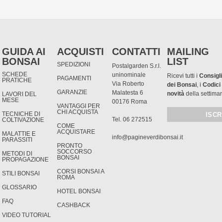
GUIDA AI
ACQUISTI
CONTATTI
MAILING
BONSAI
LIST
SPEDIZIONI
Postalgarden S.r.l.
SCHEDE
uninominale
Ricevi tutti i
Consigli
PAGAMENTI
PRATICHE
Via Roberto
dei Bonsai
, i
Codici
GARANZIE
Malatesta 6
novità
della settima
LAVORI DEL
MESE
00176 Roma
VANTAGGI PER
CHI ACQUISTA
TECNICHE DI
Tel. 06 272515
COLTIVAZIONE
COME
ACQUISTARE
MALATTIE E
info@pagineverdibonsai.it
PARASSITI
PRONTO
SOCCORSO
METODI DI
BONSAI
PROPAGAZIONE
CORSI BONSAI A
STILI BONSAI
ROMA
GLOSSARIO
HOTEL BONSAI
FAQ
CASHBACK
VIDEO TUTORIAL