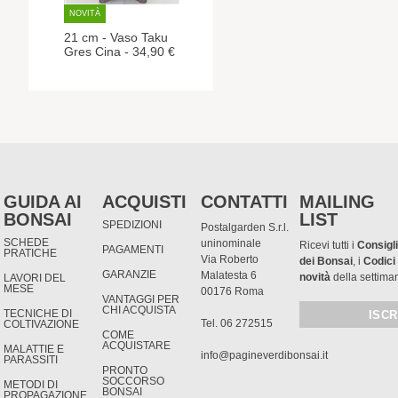
NOVITÀ
21 cm - Vaso Taku
Gres Cina - 34,90 €
GUIDA AI
ACQUISTI
CONTATTI
MAILING
BONSAI
LIST
SPEDIZIONI
Postalgarden S.r.l.
SCHEDE
uninominale
Ricevi tutti i
Consigli
PAGAMENTI
PRATICHE
Via Roberto
dei Bonsai
, i
Codici
GARANZIE
Malatesta 6
novità
della settima
LAVORI DEL
MESE
00176 Roma
VANTAGGI PER
CHI ACQUISTA
TECNICHE DI
Tel. 06 272515
COLTIVAZIONE
COME
ACQUISTARE
MALATTIE E
info@pagineverdibonsai.it
PARASSITI
PRONTO
SOCCORSO
METODI DI
BONSAI
PROPAGAZIONE