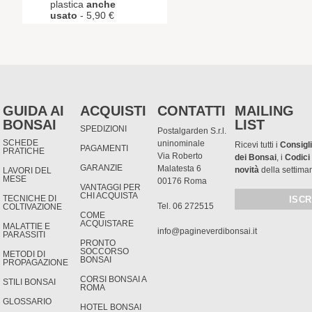
plastica
anche
usato
- 5,90 €
GUIDA AI
ACQUISTI
CONTATTI
MAILING
BONSAI
LIST
SPEDIZIONI
Postalgarden S.r.l.
SCHEDE
uninominale
Ricevi tutti i
Consigli
PAGAMENTI
PRATICHE
Via Roberto
dei Bonsai
, i
Codici
GARANZIE
Malatesta 6
novità
della settima
LAVORI DEL
MESE
00176 Roma
VANTAGGI PER
CHI ACQUISTA
TECNICHE DI
Tel. 06 272515
COLTIVAZIONE
COME
ACQUISTARE
MALATTIE E
info@pagineverdibonsai.it
PARASSITI
PRONTO
SOCCORSO
METODI DI
BONSAI
PROPAGAZIONE
CORSI BONSAI A
STILI BONSAI
ROMA
GLOSSARIO
HOTEL BONSAI