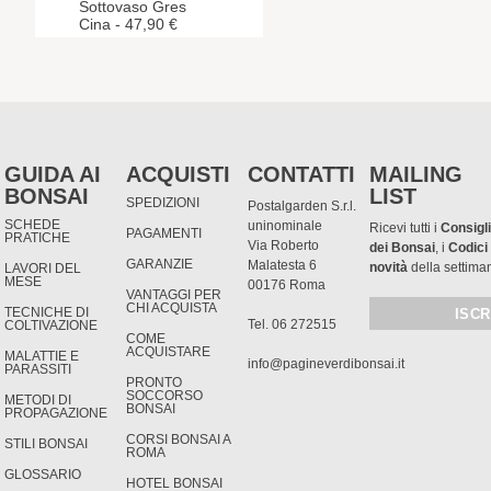
Sottovaso Gres
Cina - 47,90 €
GUIDA AI
ACQUISTI
CONTATTI
MAILING
BONSAI
LIST
SPEDIZIONI
Postalgarden S.r.l.
SCHEDE
uninominale
Ricevi tutti i
Consigli
PAGAMENTI
PRATICHE
Via Roberto
dei Bonsai
, i
Codici
GARANZIE
Malatesta 6
novità
della settima
LAVORI DEL
MESE
00176 Roma
VANTAGGI PER
CHI ACQUISTA
TECNICHE DI
Tel. 06 272515
COLTIVAZIONE
COME
ACQUISTARE
MALATTIE E
info@pagineverdibonsai.it
PARASSITI
PRONTO
SOCCORSO
METODI DI
BONSAI
PROPAGAZIONE
CORSI BONSAI A
STILI BONSAI
ROMA
GLOSSARIO
HOTEL BONSAI