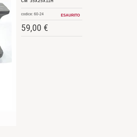
CM 35X25X11H
codice: 60-24
ESAURITO
59,00 €