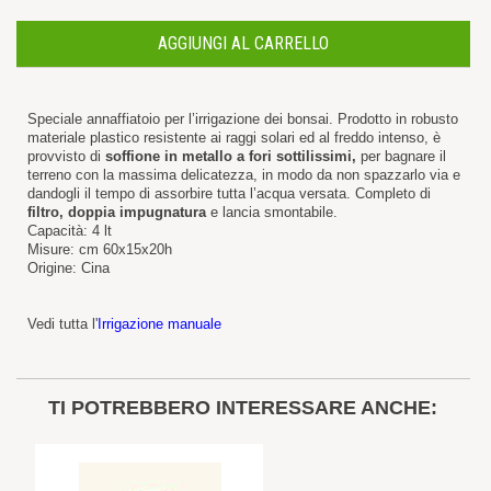
AGGIUNGI AL CARRELLO
Speciale annaffiatoio per l’irrigazione dei bonsai. Prodotto in robusto
materiale plastico resistente ai raggi solari ed al freddo intenso, è
provvisto di
soffione in metallo a fori sottilissimi,
per bagnare il
terreno con la massima delicatezza, in modo da non spazzarlo via e
dandogli il tempo di assorbire tutta l’acqua versata. Completo di
filtro,
doppia impugnatura
e lancia smontabile.
Capacità: 4 lt
Misure: cm 60x15x20h
Origine: Cina
Vedi tutta l'
Irrigazione manuale
TI POTREBBERO INTERESSARE ANCHE: