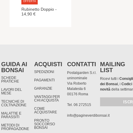
OFFERTA
Rubinetto Doppio -
14,90 €
GUIDA AI
ACQUISTI
CONTATTI
MAILING
BONSAI
LIST
SPEDIZIONI
Postalgarden S.r.l.
SCHEDE
uninominale
Ricevi tutti i
Consigli
PAGAMENTI
PRATICHE
Via Roberto
dei Bonsai
, i
Codici
GARANZIE
Malatesta 6
novità
della settima
LAVORI DEL
MESE
00176 Roma
VANTAGGI PER
CHI ACQUISTA
TECNICHE DI
Tel. 06 272515
COLTIVAZIONE
COME
ACQUISTARE
MALATTIE E
info@pagineverdibonsai.it
PARASSITI
PRONTO
SOCCORSO
METODI DI
BONSAI
PROPAGAZIONE