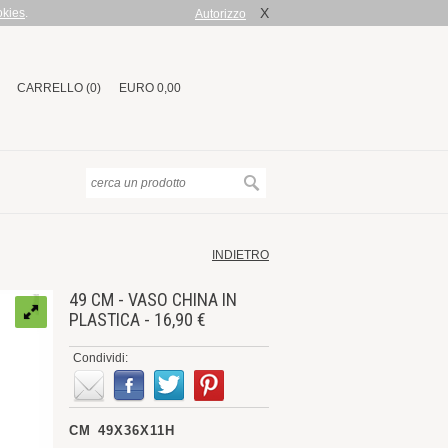
X
okies
.
Autorizzo
CARRELLO (0)
EURO 0,00
INDIETRO
49 CM - VASO CHINA IN
PLASTICA - 16,90 €
Condividi:
CM 49X36X11H