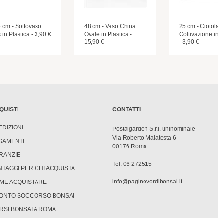
5 cm - Sottovaso
48 cm - Vaso China
25 cm - Ciotol
 in Plastica - 3,90 €
Ovale in Plastica -
Coltivazione in
15,90 €
- 3,90 €
QUISTI
CONTATTI
EDIZIONI
Postalgarden S.r.l. uninominale
Via Roberto Malatesta 6
GAMENTI
00176 Roma
RANZIE
Tel. 06 272515
NTAGGI PER CHI ACQUISTA
info@pagineverdibonsai.it
ME ACQUISTARE
ONTO SOCCORSO BONSAI
RSI BONSAI A ROMA