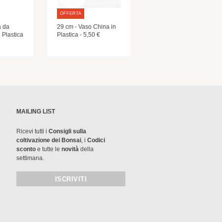
OFFERTA
a da
29 cm - Vaso China in
 Plastica
Plastica - 5,50 €
MAILING LIST
Ricevi tutti i
Consigli sulla
coltivazione dei Bonsai
, i
Codici
sconto
e tutte le
novità
della
settimana.