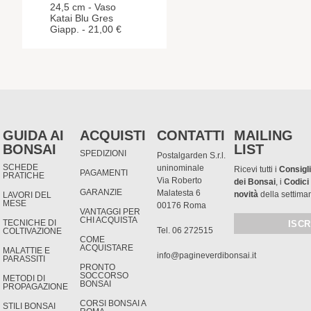
24,5 cm - Vaso
Katai Blu Gres
Giapp. - 21,00 €
GUIDA AI
ACQUISTI
CONTATTI
MAILING
BONSAI
LIST
SPEDIZIONI
Postalgarden S.r.l.
SCHEDE
uninominale
Ricevi tutti i
Consigli
PAGAMENTI
PRATICHE
Via Roberto
dei Bonsai
, i
Codici
GARANZIE
Malatesta 6
novità
della settima
LAVORI DEL
MESE
00176 Roma
VANTAGGI PER
CHI ACQUISTA
TECNICHE DI
Tel. 06 272515
COLTIVAZIONE
COME
ACQUISTARE
MALATTIE E
info@pagineverdibonsai.it
PARASSITI
PRONTO
SOCCORSO
METODI DI
BONSAI
PROPAGAZIONE
CORSI BONSAI A
STILI BONSAI