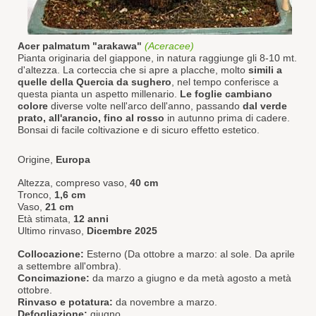
Acer palmatum "arakawa"
(Aceracee)
Pianta originaria del giappone, in natura raggiunge gli 8-10 mt.
d'altezza. La corteccia che si apre a placche, molto
simili
a
quelle della Quercia da sughero
, nel tempo conferisce a
questa pianta un aspetto millenario.
Le foglie cambiano
colore
diverse volte nell'arco dell'anno, passando
dal verde
prato, all'arancio, fino al rosso
in autunno prima di cadere.
Bonsai di facile coltivazione e di sicuro effetto estetico.
Origine,
Europa
Altezza, compreso vaso,
40 cm
Tronco,
1,6 cm
Vaso,
21 cm
Età stimata,
12 anni
Ultimo rinvaso,
Dicembre 2025
Collocazione:
Esterno (Da ottobre a marzo: al sole. Da aprile
a settembre all'ombra).
Concimazione:
da marzo a giugno e da metà agosto a metà
ottobre.
Rinvaso e potatura:
da novembre a marzo.
Defogliazione:
giugno.