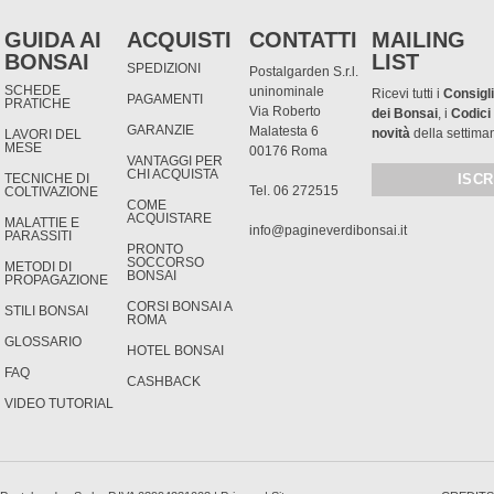
GUIDA AI
ACQUISTI
CONTATTI
MAILING
BONSAI
LIST
SPEDIZIONI
Postalgarden S.r.l.
SCHEDE
uninominale
Ricevi tutti i
Consigli
PAGAMENTI
PRATICHE
Via Roberto
dei Bonsai
, i
Codici
GARANZIE
Malatesta 6
novità
della settima
LAVORI DEL
MESE
00176 Roma
VANTAGGI PER
CHI ACQUISTA
TECNICHE DI
Tel. 06 272515
COLTIVAZIONE
COME
ACQUISTARE
MALATTIE E
info@pagineverdibonsai.it
PARASSITI
PRONTO
SOCCORSO
METODI DI
BONSAI
PROPAGAZIONE
CORSI BONSAI A
STILI BONSAI
ROMA
GLOSSARIO
HOTEL BONSAI
FAQ
CASHBACK
VIDEO TUTORIAL