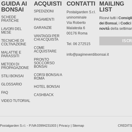
GUIDA AI
ACQUISTI
CONTATTI
MAILING
BONSAI
LIST
SPEDIZIONI
Postalgarden S.r.l.
SCHEDE
uninominale
Ricevi tutti i
Consigli
PAGAMENTI
PRATICHE
Via Roberto
dei Bonsai
, i
Codici
GARANZIE
Malatesta 6
novità
della settima
LAVORI DEL
MESE
00176 Roma
VANTAGGI PER
CHI ACQUISTA
TECNICHE DI
Tel. 06 272515
COLTIVAZIONE
COME
ACQUISTARE
MALATTIE E
info@pagineverdibonsai.it
PARASSITI
PRONTO
SOCCORSO
METODI DI
BONSAI
PROPAGAZIONE
CORSI BONSAI A
STILI BONSAI
ROMA
GLOSSARIO
HOTEL BONSAI
FAQ
CASHBACK
VIDEO TUTORIAL
Postalgarden S.r.l. - P.IVA 03994231003 |
Privacy
|
Sitemap
CREDITS