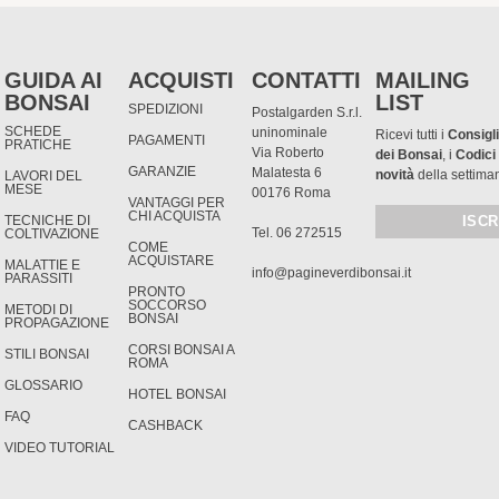
GUIDA AI
ACQUISTI
CONTATTI
MAILING
BONSAI
LIST
SPEDIZIONI
Postalgarden S.r.l.
SCHEDE
uninominale
Ricevi tutti i
Consigli
PAGAMENTI
PRATICHE
Via Roberto
dei Bonsai
, i
Codici
GARANZIE
Malatesta 6
novità
della settima
LAVORI DEL
MESE
00176 Roma
VANTAGGI PER
CHI ACQUISTA
TECNICHE DI
Tel. 06 272515
COLTIVAZIONE
COME
ACQUISTARE
MALATTIE E
info@pagineverdibonsai.it
PARASSITI
PRONTO
SOCCORSO
METODI DI
BONSAI
PROPAGAZIONE
CORSI BONSAI A
STILI BONSAI
ROMA
GLOSSARIO
HOTEL BONSAI
FAQ
CASHBACK
VIDEO TUTORIAL