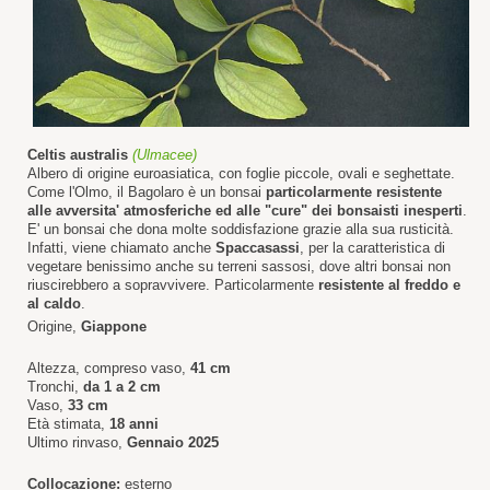
Celtis australis
(Ulmacee)
Albero di origine euroasiatica, con foglie piccole, ovali e seghettate.
Come l'Olmo, il Bagolaro è un bonsai
particolarmente resistente
alle avversita' atmosferiche ed alle "cure" dei bonsaisti inesperti
.
E' un bonsai che dona molte soddisfazione grazie alla sua rusticità.
Infatti, viene chiamato anche
Spaccasassi
, per la caratteristica di
vegetare benissimo anche su terreni sassosi, dove altri bonsai non
riuscirebbero a sopravvivere. Particolarmente
resistente al freddo e
al caldo
.
Origine,
Giappone
Altezza, compreso vaso,
41 cm
Tronchi,
da 1 a 2 cm
Vaso,
33 cm
Età stimata,
18 anni
Ultimo rinvaso,
Gennaio 2025
Collocazione:
esterno