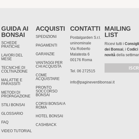
GUIDA AI
ACQUISTI
CONTATTI
MAILING
BONSAI
LIST
SPEDIZIONI
Postalgarden S.r.l.
SCHEDE
uninominale
Ricevi tutti i
Consigli
PAGAMENTI
PRATICHE
Via Roberto
dei Bonsai
, i
Codici
GARANZIE
Malatesta 6
novità
della settima
LAVORI DEL
MESE
00176 Roma
VANTAGGI PER
CHI ACQUISTA
TECNICHE DI
Tel. 06 272515
COLTIVAZIONE
COME
ACQUISTARE
MALATTIE E
info@pagineverdibonsai.it
PARASSITI
PRONTO
SOCCORSO
METODI DI
BONSAI
PROPAGAZIONE
CORSI BONSAI A
STILI BONSAI
ROMA
GLOSSARIO
HOTEL BONSAI
FAQ
CASHBACK
VIDEO TUTORIAL