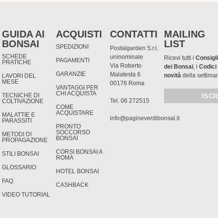
GUIDA AI
ACQUISTI
CONTATTI
MAILING
BONSAI
LIST
SPEDIZIONI
Postalgarden S.r.l.
SCHEDE
uninominale
Ricevi tutti i
Consigli
PAGAMENTI
PRATICHE
Via Roberto
dei Bonsai
, i
Codici
GARANZIE
Malatesta 6
novità
della settima
LAVORI DEL
MESE
00176 Roma
VANTAGGI PER
CHI ACQUISTA
TECNICHE DI
Tel. 06 272515
COLTIVAZIONE
COME
ACQUISTARE
MALATTIE E
info@pagineverdibonsai.it
PARASSITI
PRONTO
SOCCORSO
METODI DI
BONSAI
PROPAGAZIONE
CORSI BONSAI A
STILI BONSAI
ROMA
GLOSSARIO
HOTEL BONSAI
FAQ
CASHBACK
VIDEO TUTORIAL