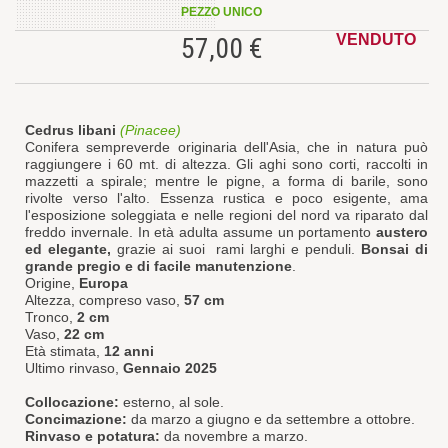
PEZZO UNICO
VENDUTO
57,00 €
Cedrus libani
(Pinacee)
Conifera sempreverde originaria dell'Asia, che in natura può
raggiungere i 60 mt. di altezza. Gli aghi sono corti, raccolti in
mazzetti a spirale; mentre le pigne, a forma di barile, sono
rivolte verso l'alto. Essenza rustica e poco esigente, ama
l'esposizione soleggiata e nelle regioni del nord va riparato dal
freddo invernale. In età adulta assume un portamento
austero
ed elegante,
grazie ai suoi rami larghi e penduli.
Bonsai di
grande pregio e di facile manutenzione
.
Origine,
Europa
Altezza, compreso vaso,
57 cm
Tronco,
2 cm
Vaso,
22 cm
Età stimata,
12 anni
Ultimo rinvaso,
Gennaio 2025
Collocazione:
esterno, al sole.
Concimazione:
da marzo a giugno e da settembre a ottobre.
Rinvaso e potatura:
da novembre a marzo.