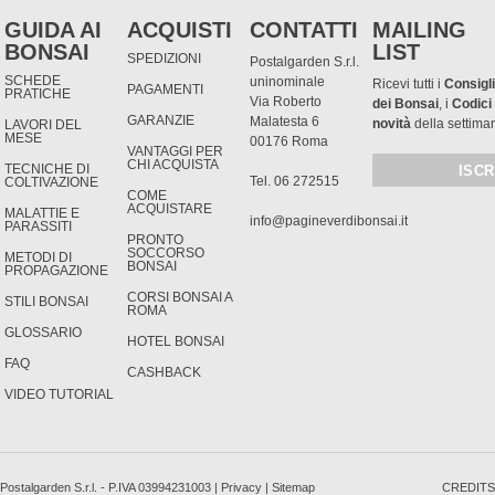
GUIDA AI
ACQUISTI
CONTATTI
MAILING
BONSAI
LIST
SPEDIZIONI
Postalgarden S.r.l.
SCHEDE
uninominale
Ricevi tutti i
Consigli
PAGAMENTI
PRATICHE
Via Roberto
dei Bonsai
, i
Codici
GARANZIE
Malatesta 6
novità
della settima
LAVORI DEL
MESE
00176 Roma
VANTAGGI PER
CHI ACQUISTA
TECNICHE DI
Tel. 06 272515
COLTIVAZIONE
COME
ACQUISTARE
MALATTIE E
info@pagineverdibonsai.it
PARASSITI
PRONTO
SOCCORSO
METODI DI
BONSAI
PROPAGAZIONE
CORSI BONSAI A
STILI BONSAI
ROMA
GLOSSARIO
HOTEL BONSAI
FAQ
CASHBACK
VIDEO TUTORIAL
Postalgarden S.r.l. - P.IVA 03994231003 |
Privacy
|
Sitemap
CREDITS