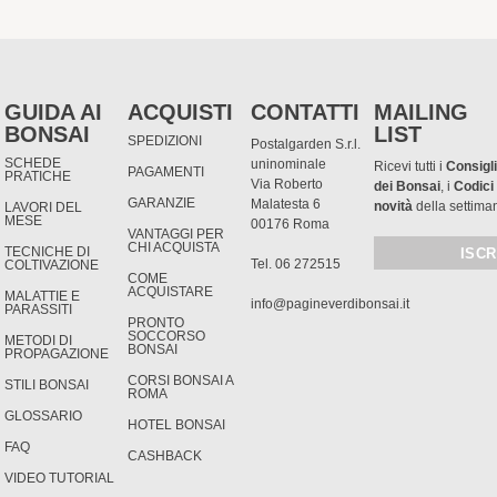
GUIDA AI
ACQUISTI
CONTATTI
MAILING
BONSAI
LIST
SPEDIZIONI
Postalgarden S.r.l.
SCHEDE
uninominale
Ricevi tutti i
Consigli
PAGAMENTI
PRATICHE
Via Roberto
dei Bonsai
, i
Codici
GARANZIE
Malatesta 6
novità
della settima
LAVORI DEL
MESE
00176 Roma
VANTAGGI PER
CHI ACQUISTA
TECNICHE DI
Tel. 06 272515
COLTIVAZIONE
COME
ACQUISTARE
MALATTIE E
info@pagineverdibonsai.it
PARASSITI
PRONTO
SOCCORSO
METODI DI
BONSAI
PROPAGAZIONE
CORSI BONSAI A
STILI BONSAI
ROMA
GLOSSARIO
HOTEL BONSAI
FAQ
CASHBACK
VIDEO TUTORIAL