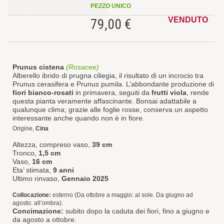
PEZZO UNICO
VENDUTO
79,00 €
Prunus cistena
(Rosacee)
Alberello ibrido di prugna ciliegia, il risultato di un incrocio tra
Prunus cerasifera e Prunus pumila. L’abbondante produzione di
fiori bianco-rosati
in primavera, seguiti da
frutti viola
, rende
questa pianta veramente affascinante. Bonsai adattabile a
qualunque clima; grazie alle foglie rosse, conserva un aspetto
interessante anche quando non è in fiore.
Origine,
Cina
Altezza, compreso vaso,
39 cm
Tronco,
1,5 cm
Vaso,
16 cm
Eta’ stimata,
9 anni
Ultimo rinvaso,
Gennaio 2025
Collocazione:
esterno (Da ottobre a maggio: al sole. Da giugno ad
agosto: all’ombra).
Concimazione:
subito dopo la caduta dei fiori, fino a giugno e
da agosto a ottobre.