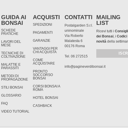
GUIDA AI
ACQUISTI
CONTATTI
MAILING
BONSAI
LIST
SPEDIZIONI
Postalgarden S.r.l.
SCHEDE
uninominale
Ricevi tutti i
Consigli
PAGAMENTI
PRATICHE
Via Roberto
dei Bonsai
, i
Codici
GARANZIE
Malatesta 6
novità
della settima
LAVORI DEL
MESE
00176 Roma
VANTAGGI PER
CHI ACQUISTA
TECNICHE DI
Tel. 06 272515
COLTIVAZIONE
COME
ACQUISTARE
MALATTIE E
info@pagineverdibonsai.it
PARASSITI
PRONTO
SOCCORSO
METODI DI
BONSAI
PROPAGAZIONE
CORSI BONSAI A
STILI BONSAI
ROMA
GLOSSARIO
HOTEL BONSAI
FAQ
CASHBACK
VIDEO TUTORIAL