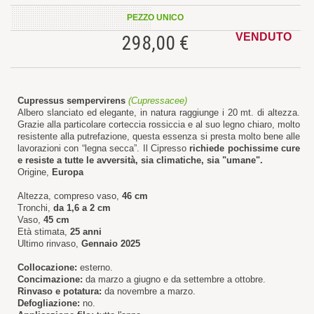
PEZZO UNICO
VENDUTO
298,00 €
Cupressus sempervirens
(Cupressacee)
Albero slanciato ed elegante, in natura raggiunge i 20 mt. di altezza.
Grazie alla particolare corteccia rossiccia e al suo legno chiaro, molto
resistente alla putrefazione, questa essenza si presta molto bene alle
lavorazioni con “legna secca”. Il Cipresso
richiede pochissime cure
e resiste a tutte le avversità, sia climatiche, sia "umane".
Origine,
Europa
Altezza, compreso vaso,
46 cm
Tronchi,
da
1,6 a 2 cm
Vaso,
45 cm
Età stimata,
25 anni
Ultimo rinvaso,
Gennaio 2025
Collocazione:
esterno.
Concimazione:
da marzo a giugno e da settembre a ottobre.
Rinvaso e potatura:
da novembre a marzo.
Defogliazione:
no.