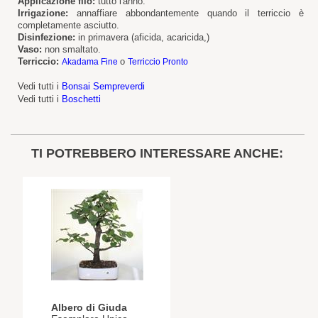
Applicazione filo:
tutto l'anno.
Irrigazione:
annaffiare abbondantemente quando il terriccio è
completamente asciutto.
Disinfezione:
in primavera (aficida, acaricida,)
Vaso:
non smaltato.
Terriccio:
o
Akadama Fine
Terriccio Pronto
Vedi tutti i
Bonsai Sempreverdi
Vedi tutti i
Boschetti
TI POTREBBERO INTERESSARE ANCHE:
Albero di Giuda