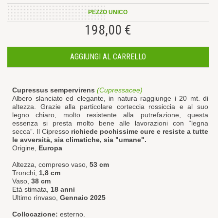
PEZZO UNICO
198,00 €
AGGIUNGI AL CARRELLO
Cupressus sempervirens
(Cupressacee)
Albero slanciato ed elegante, in natura raggiunge i 20 mt. di
altezza. Grazie alla particolare corteccia rossiccia e al suo
legno chiaro, molto resistente alla putrefazione, questa
essenza si presta molto bene alle lavorazioni con “legna
secca”. Il Cipresso
richiede pochissime cure e resiste a tutte
le avversità, sia climatiche, sia "umane".
Origine,
Europa
Altezza, compreso vaso,
53 cm
Tronchi,
1,8 cm
Vaso,
38 cm
Età stimata,
18 anni
Ultimo rinvaso,
Gennaio 2025
Collocazione:
esterno.