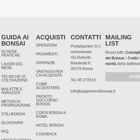
GUIDA AI
ACQUISTI
CONTATTI
MAILING
BONSAI
LIST
SPEDIZIONI
Postalgarden S.r.l.
SCHEDE
uninominale
Ricevi tutti i
Consigli
PAGAMENTI
PRATICHE
Via Roberto
dei Bonsai
, i
Codici
GARANZIE
Malatesta 6
novità
della settima
LAVORI DEL
MESE
00176 Roma
VANTAGGI PER
CHI ACQUISTA
TECNICHE DI
Tel. 06 272515
COLTIVAZIONE
COME
ACQUISTARE
MALATTIE E
info@pagineverdibonsai.it
PARASSITI
PRONTO
SOCCORSO
METODI DI
BONSAI
PROPAGAZIONE
CORSI BONSAI A
STILI BONSAI
ROMA
GLOSSARIO
HOTEL BONSAI
FAQ
CASHBACK