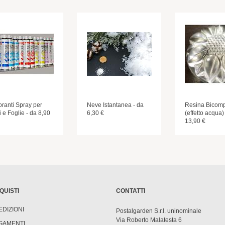
oranti Spray per
Neve Istantanea - da
Resina Bicom
i e Foglie - da 8,90
6,30 €
(effetto acqua)
13,90 €
QUISTI
CONTATTI
EDIZIONI
Postalgarden S.r.l. uninominale
Via Roberto Malatesta 6
GAMENTI