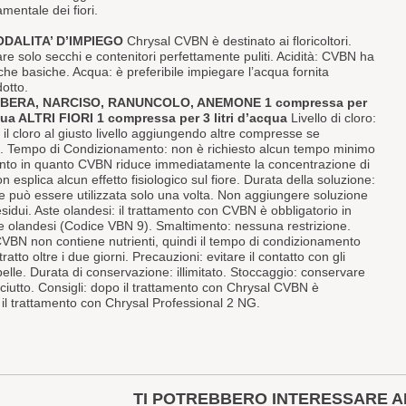
mentale dei fiori.
ODALITA’ D’IMPIEGO
Chrysal CVBN è destinato ai floricoltori.
are solo secchi e contenitori perfettamente puliti. Acidità: CVBN ha
iche basiche. Acqua: è preferibile impiegare l’acqua fornita
otto.
BERA, NARCISO, RANUNCOLO, ANEMONE 1 compressa per
qua ALTRI FIORI 1 compressa per 3 litri d’acqua
Livello di cloro:
il cloro al giusto livello aggiungendo altre compresse se
. Tempo di Condizionamento: non è richiesto alcun tempo minimo
ento in quanto CVBN riduce immediatamente la concentrazione di
on esplica alcun effetto fisiologico sul fiore. Durata della soluzione:
ne può essere utilizzata solo una volta. Non aggiungere soluzione
esidui. Aste olandesi: il trattamento con CVBN è obbligatorio in
ste olandesi (Codice VBN 9). Smaltimento: nessuna restrizione.
 CVBN non contiene nutrienti, quindi il tempo di condizionamento
ratto oltre i due giorni. Precauzioni: evitare il contatto con gli
pelle. Durata di conservazione: illimitato. Stoccaggio: conservare
sciutto. Consigli: dopo il trattamento con Chrysal CVBN è
 il trattamento con Chrysal Professional 2 NG.
TI POTREBBERO INTERESSARE A