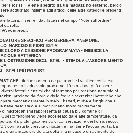
NE:
questo articolo, come tutti quelli della categoria
 per Fioristi", viene spedito da un magazzino esterno
, perciò
ere acquistato insieme agli articoli delle altre categorie presenti
ito.
le fattura, inserire i dati fiscali nel campo "Note sull'ordine"
l carrello.
è
IVA compresa.
IONATORE SPECIFICO PER GERBERA, ANEMONE,
O, NARCISO E FIORI ESTIVI
NE CLORO A CESSIONE PROGRAMMATA • INIBISCE LA
RAZIONE BATTERICA
NE L’OSTRUZIONE DEGLI STELI • STIMOLA L’ASSORBIMENTO
QUA
LI STELI PIÙ ROBUSTI.
RISTICHE
I fiori assorbono acqua tramite i vasi legnosi la cui
 rappresenta il principale problema. L'ostruzione può essere
diversi fattori: • enzimi che si formano per reazione naturale al
crezioni prodotte dal fiore e dalle foglie • secrezioni batteriche che
ppare meccanicamente lo stelo • batteri, muffe e funghi che si
la base dello stelo e si moltiplicano molto rapidamente
 di microrganismi rappresenta la causa più comune di
. Questo fenomeno viene accelerato dalle alte temperature, da
pulizia, da prolungato tempo di conservazione dei fiori a secco.
N contrasta la crescita di batteri e mantiene l’acqua pulita. La
a è una maggiore durata della vita in vaso e un aumento del