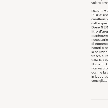
valore orna
DOSI E M
Pulizia: us
caratterist
dall’acqued
Dose GER
litro d’ac
mantenere 
necessario
di trattam
batteri e n
la soluzio
fresca ai r
tutte le a
Nutrienti:
non va prot
occhi e la 
in luogo a
consigliato