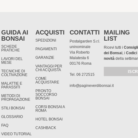
GUIDA AI
ACQUISTI
CONTATTI
MAILING
BONSAI
LIST
SPEDIZIONI
Postalgarden S.r.l.
SCHEDE
uninominale
Ricevi tutti i
Consigli
PAGAMENTI
PRATICHE
Via Roberto
dei Bonsai
, i
Codici
GARANZIE
Malatesta 6
novità
della settima
LAVORI DEL
MESE
00176 Roma
VANTAGGI PER
CHI ACQUISTA
TECNICHE DI
Tel. 06 272515
COLTIVAZIONE
COME
ACQUISTARE
MALATTIE E
info@pagineverdibonsai.it
PARASSITI
PRONTO
SOCCORSO
METODI DI
BONSAI
PROPAGAZIONE
CORSI BONSAI A
STILI BONSAI
ROMA
GLOSSARIO
HOTEL BONSAI
FAQ
CASHBACK
VIDEO TUTORIAL