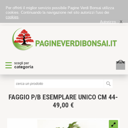
Per offrirti il miglior servizio possibile Pagine Verdi Bonsai utilizza
cookies. Continuando la navigazione nel sito autorizzi l'uso dei
cookies
.
X
Autorizzo
FAGGIO P/B
ESEMPLARE UNICO CM 44-
49,00 €