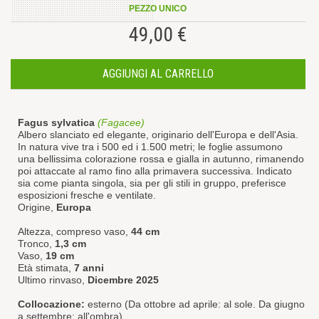
PEZZO UNICO
49,00 €
AGGIUNGI AL CARRELLO
Fagus sylvatica
(Fagacee)
Albero slanciato ed elegante, originario dell'Europa e dell'Asia.
In natura vive tra i 500 ed i 1.500 metri; le
foglie assumono
una bellissima colorazione rossa e gialla in autunno, rimanendo
poi attaccate al ramo fino alla primavera successiva. Indicato
sia come pianta singola, sia per gli stili in gruppo, preferisce
esposizioni fresche e ventilate.
Origine,
Europa
Altezza, compreso vaso,
44 cm
Tronco,
1,3 cm
Vaso,
19 cm
Età stimata,
7 anni
Ultimo rinvaso,
Dicembre 2025
Collocazione:
esterno (Da ottobre ad aprile: al sole. Da giugno
a settembre: all'ombra).