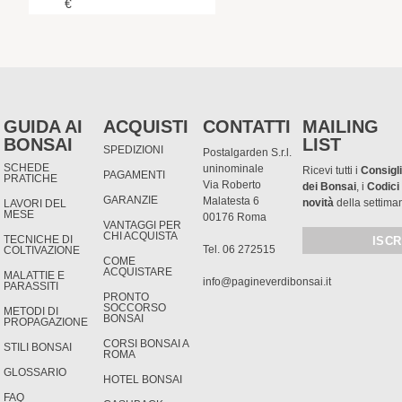
€
GUIDA AI
ACQUISTI
CONTATTI
MAILING
BONSAI
LIST
SPEDIZIONI
Postalgarden S.r.l.
SCHEDE
uninominale
Ricevi tutti i
Consigli
PAGAMENTI
PRATICHE
Via Roberto
dei Bonsai
, i
Codici
GARANZIE
Malatesta 6
novità
della settima
LAVORI DEL
MESE
00176 Roma
VANTAGGI PER
CHI ACQUISTA
TECNICHE DI
Tel. 06 272515
COLTIVAZIONE
COME
ACQUISTARE
MALATTIE E
info@pagineverdibonsai.it
PARASSITI
PRONTO
SOCCORSO
METODI DI
BONSAI
PROPAGAZIONE
CORSI BONSAI A
STILI BONSAI
ROMA
GLOSSARIO
HOTEL BONSAI
FAQ