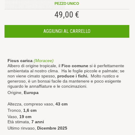
PEZZO UNICO
49,00 €
AGGIUNGI AL CARRELLO
Ficus carica
(Moracee)
Albero di origine tropicale, il
Fico comune
si è perfettamente
ambientata al nostro clima. Ha le foglie piccole e palmate; se
non viene cimato spesso,
produce i fichi.
Molto rustico e
generoso, è un bonsai facile da mantenere e poco esigente
riguardo le annaffiature e le concimazioni.
Origine,
Europa
Altezza, compreso vaso,
43 cm
Tronco,
1,6 cm
Vaso,
19 cm
Età stimata,
7 anni
Ultimo rinvaso,
Dicembre 2025