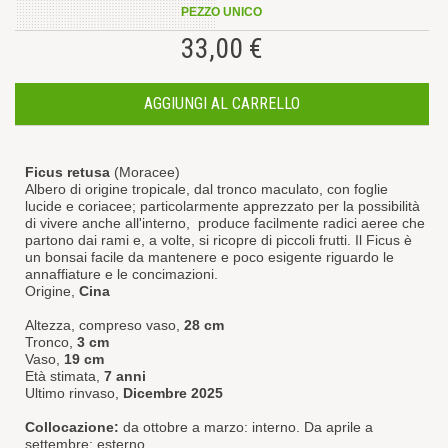
PEZZO UNICO
33,00 €
AGGIUNGI AL CARRELLO
Ficus retusa
(Moracee)
Albero di origine tropicale, dal tronco maculato, con foglie
lucide e coriacee; particolarmente apprezzato per la possibilità
di vivere anche all'interno, produce facilmente radici aeree che
partono dai rami e, a volte, si ricopre di piccoli frutti. Il Ficus è
un bonsai facile da mantenere e poco esigente riguardo le
annaffiature e le concimazioni.
Origine,
Cina
Altezza, compreso vaso,
28 cm
Tronco,
3 cm
Vaso,
19 cm
Età stimata,
7 anni
Ultimo rinvaso,
Dicembre 2025
Collocazione:
da ottobre a marzo: interno. Da aprile a
settembre: esterno.