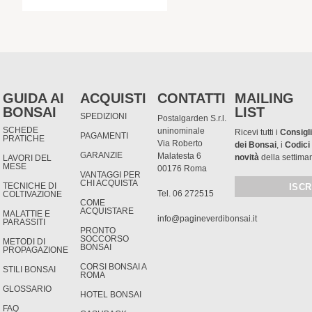
GUIDA AI
ACQUISTI
CONTATTI
MAILING
BONSAI
LIST
SPEDIZIONI
Postalgarden S.r.l.
SCHEDE
uninominale
Ricevi tutti i
Consigli
PAGAMENTI
PRATICHE
Via Roberto
dei Bonsai
, i
Codici
GARANZIE
Malatesta 6
novità
della settima
LAVORI DEL
MESE
00176 Roma
VANTAGGI PER
CHI ACQUISTA
TECNICHE DI
Tel. 06 272515
COLTIVAZIONE
COME
ACQUISTARE
MALATTIE E
info@pagineverdibonsai.it
PARASSITI
PRONTO
SOCCORSO
METODI DI
BONSAI
PROPAGAZIONE
CORSI BONSAI A
STILI BONSAI
ROMA
GLOSSARIO
HOTEL BONSAI
FAQ