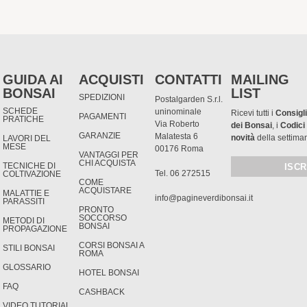
GUIDA AI
ACQUISTI
CONTATTI
MAILING
BONSAI
LIST
SPEDIZIONI
Postalgarden S.r.l.
SCHEDE
uninominale
Ricevi tutti i
Consigli
PAGAMENTI
PRATICHE
Via Roberto
dei Bonsai
, i
Codici
GARANZIE
Malatesta 6
novità
della settima
LAVORI DEL
MESE
00176 Roma
VANTAGGI PER
CHI ACQUISTA
TECNICHE DI
Tel. 06 272515
COLTIVAZIONE
COME
ACQUISTARE
MALATTIE E
info@pagineverdibonsai.it
PARASSITI
PRONTO
SOCCORSO
METODI DI
BONSAI
PROPAGAZIONE
CORSI BONSAI A
STILI BONSAI
ROMA
GLOSSARIO
HOTEL BONSAI
FAQ
CASHBACK
VIDEO TUTORIAL