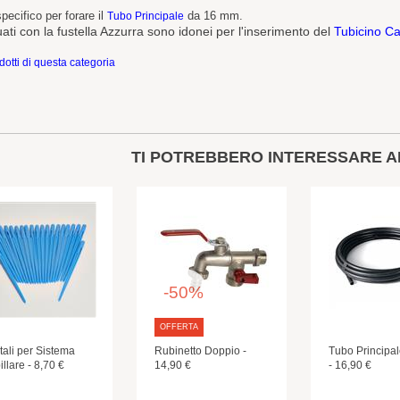
ecifico per forare il
da 16 mm.
Tubo Principale
ttuati con la fustella Azzurra sono idonei per l'inserimento del
Tubicino Cap
odotti di questa categoria
TI POTREBBERO INTERESSARE A
-50%
OFFERTA
tali per Sistema
Rubinetto Doppio -
Tubo Principa
llare - 8,70 €
14,90 €
- 16,90 €