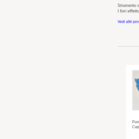
Strumento sp
I fori effe
Vedi altri pr
Pun
Capi