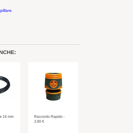
illare.
NCHE:
le 16 mm
Raccordo Rapido -
3,80 €