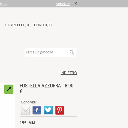
X
okies
.
Autorizzo
CARRELLO (0)
EURO 0,00
INDIETRO
FUSTELLA AZZURRA - 8,90
€
Condividi:
155 MM