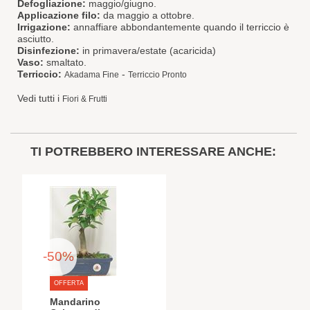
Defogliazione:
maggio/giugno.
Applicazione filo:
da maggio a ottobre.
Irrigazione:
annaffiare abbondantemente quando il terriccio è
asciutto.
Disinfezione:
in primavera/estate (acaricida)
Vaso:
smaltato.
Terriccio:
-
Akadama Fine
Terriccio Pronto
Vedi tutti i
Fiori & Frutti
TI POTREBBERO INTERESSARE ANCHE:
-50%
OFFERTA
Mandarino