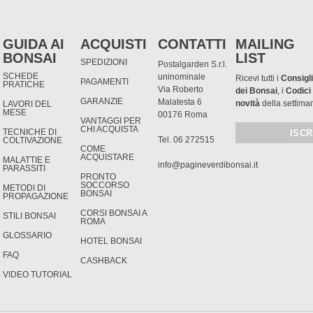
GUIDA AI
ACQUISTI
CONTATTI
MAILING
BONSAI
LIST
SPEDIZIONI
Postalgarden S.r.l.
SCHEDE
uninominale
Ricevi tutti i
Consigli
PAGAMENTI
PRATICHE
Via Roberto
dei Bonsai
, i
Codici
GARANZIE
Malatesta 6
novità
della settima
LAVORI DEL
MESE
00176 Roma
VANTAGGI PER
CHI ACQUISTA
TECNICHE DI
Tel. 06 272515
COLTIVAZIONE
COME
ACQUISTARE
MALATTIE E
info@pagineverdibonsai.it
PARASSITI
PRONTO
SOCCORSO
METODI DI
BONSAI
PROPAGAZIONE
CORSI BONSAI A
STILI BONSAI
ROMA
GLOSSARIO
HOTEL BONSAI
FAQ
CASHBACK
VIDEO TUTORIAL