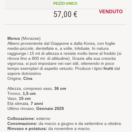
PEZZO UNICO
VENDUTO
57,00 €
Morus
(Moracee)
Albero proveniente dal Giappone e dalla Korea, con foglie
medio-piccole, dentellate e, a volte, trilobate. In natura
raggiunge i 15 mt di altezza e resiste molto bene al freddo (si
ritrova fino a 800 mt. di altitudine). Grazie alla sua crescita
vigorosa, si può impostare nei vari stili, ottenendo in poco
tempo esemplari di aspetto vetusto. Produce i tipici
frutti
dal
sapore dolcissimo.
Origine,
Cina
Altezza, compreso vaso,
36 cm
Tronco,
1,5 cm
Vaso,
15 cm
Età stimata,
7 anni
Ultimo rinvaso,
Gennaio 2025
Collocazione:
esterno
Concimazione:
da marzo a giugno e da settembre a ottobre.
Rinvaso e potatura:
da novembre a marzo.