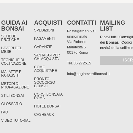
GUIDA AI
ACQUISTI
CONTATTI
MAILING
BONSAI
LIST
SPEDIZIONI
Postalgarden S.r.l.
SCHEDE
uninominale
Ricevi tutti i
Consigli
PAGAMENTI
PRATICHE
Via Roberto
dei Bonsai
, i
Codici
GARANZIE
Malatesta 6
novità
della settima
LAVORI DEL
MESE
00176 Roma
VANTAGGI PER
CHI ACQUISTA
TECNICHE DI
Tel. 06 272515
COLTIVAZIONE
COME
ACQUISTARE
MALATTIE E
info@pagineverdibonsai.it
PARASSITI
PRONTO
SOCCORSO
METODI DI
BONSAI
PROPAGAZIONE
CORSI BONSAI A
STILI BONSAI
ROMA
GLOSSARIO
HOTEL BONSAI
FAQ
CASHBACK
VIDEO TUTORIAL