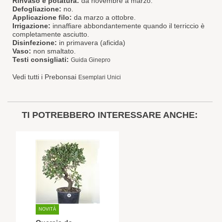
Rinvaso e potatura:
da novembre a marzo.
Defogliazione:
no.
Applicazione filo:
da marzo a ottobre.
Irrigazione:
innaffiare abbondantemente quando il terriccio è
completamente asciutto.
Disinfezione:
in primavera (aficida)
Vaso:
non smaltato.
Testi consigliati:
Guida Ginepro
Vedi tutti i Prebonsai
Esemplari Unici
TI POTREBBERO INTERESSARE ANCHE:
NOVITÀ