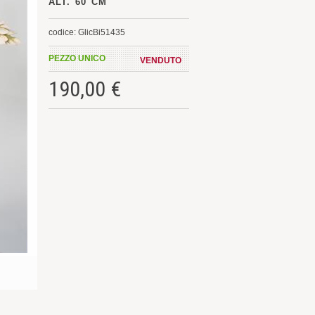
ALT. 60 CM
codice: GlicBi51435
PEZZO UNICO
VENDUTO
190,00 €