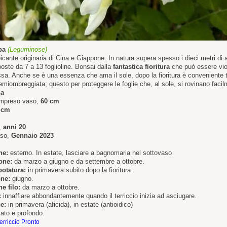
ba
(Leguminose)
cante originaria di Cina e Giappone. In natura supera spesso i dieci metri di 
oste da 7 a 13 foglioline. Bonsai dalla
fantastica fioritura
che può essere vio
ssa. Anche se è una essenza che ama il sole, dopo la fioritura è conveniente t
miombreggiata; questo per proteggere le foglie che, al sole, si rovinano facil
na
ompreso vaso,
60 cm
 cm
,
anni 20
aso,
Gennaio 2023
ne:
esterno. In estate, lasciare a bagnomaria nel sottovaso
one:
da marzo a giugno e da settembre a ottobre.
potatura:
in primavera subito dopo la fioritura.
one:
giugno.
e filo:
da marzo a ottobre.
:
innaffiare abbondantemente quando il terriccio inizia ad asciugare.
e:
in primavera (aficida), in estate (antioidico)
ato e profondo.
.
erriccio Pronto