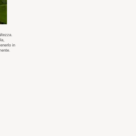
altezza.
la,
enerlo in
mente.