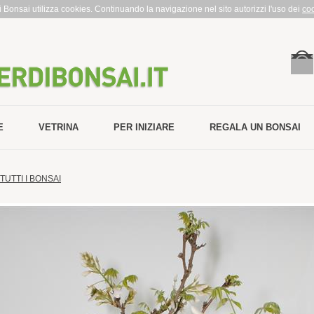
rdi Bonsai utilizza cookies. Continuando la navigazione nel sito autorizzi l'uso dei
co
E
VETRINA
PER INIZIARE
REGALA UN BONSAI
TUTTI I BONSAI