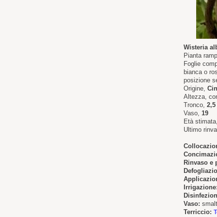
Wisteria al
Pianta rampi
Foglie comp
bianca o ro
posizione se
Origine,
Ci
Altezza, c
Tronco,
2,5
Vaso,
19
Età stimata
Ultimo rinv
Collocazio
Concimazi
Rinvaso e 
Defogliazi
Applicazion
Irrigazione
Disinfezion
Vaso:
smalt
Terriccio:
T