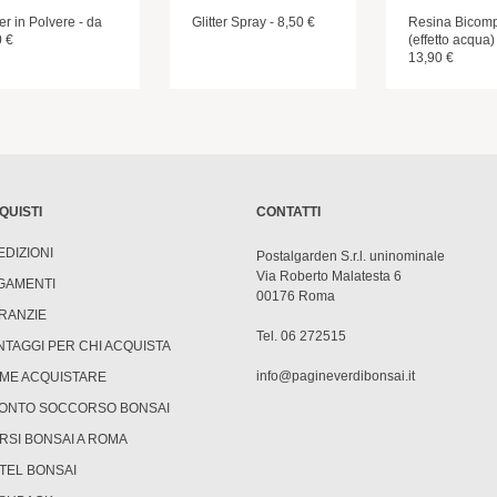
ter in Polvere - da
Glitter Spray - 8,50 €
Resina Bicom
0 €
(effetto acqua)
13,90 €
QUISTI
CONTATTI
EDIZIONI
Postalgarden S.r.l. uninominale
Via Roberto Malatesta 6
GAMENTI
00176 Roma
RANZIE
Tel. 06 272515
NTAGGI PER CHI ACQUISTA
info@pagineverdibonsai.it
ME ACQUISTARE
ONTO SOCCORSO BONSAI
RSI BONSAI A ROMA
TEL BONSAI