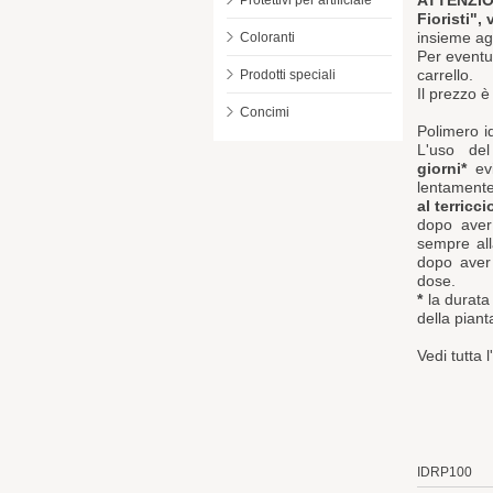
ATTENZIO
Protettivi per artificiale
Fioristi"
insieme agl
Coloranti
Per eventua
carrello.
Prodotti speciali
Il prezzo 
Concimi
Polimero i
L'uso de
giorni*
evi
lentamente
al terricci
dopo aver
sempre all
dopo aver 
dose.
*
la durata 
della piant
Vedi tutta l'
IDRP100