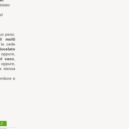
er
istato
el
suo peso.
di molti
 la cede
iscelato
; oppure,
el vaso
,
 oppure,
a stessa
enitore e
LO