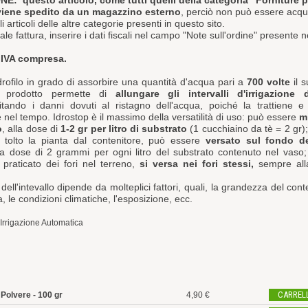
NE:
questo articolo, come tutti quelli della categoria "Forniture p
, viene spedito da un magazzino esterno
, perciò non può essere acqu
i articoli delle altre categorie presenti in questo sito.
le fattura, inserire i dati fiscali nel campo "Note sull'ordine" presente n
è
IVA compresa.
drofilo in grado di assorbire una quantità d'acqua pari a
700 volte
il 
l prodotto permette di
allungare gli intervalli d'irrigazione 
tando i danni dovuti al ristagno dell'acqua, poiché la trattiene e
 nel tempo. Idrostop è il massimo della versatilità di uso: può essere
m
o
, alla dose di
1-2 gr per litro di substrato
(1 cucchiaino da tè = 2 gr)
 tolto la pianta dal contenitore, può essere
versato sul fondo d
a dose di 2 grammi per ogni litro del substrato contenuto nel vaso;
praticato dei fori nel terreno,
si versa nei fori stessi,
sempre all
dell'intevallo dipende da molteplici fattori, quali, la grandezza del cont
a, le condizioni climatiche, l'esposizione, ecc.
Irrigazione Automatica
CARREL
Polvere - 100 gr
4,90 €