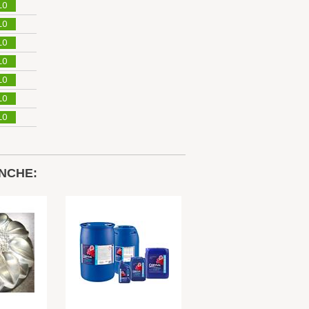
LO
LO
LO
LO
LO
LO
LO
NCHE: