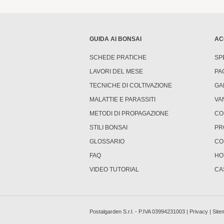
GUIDA AI BONSAI
AC
SCHEDE PRATICHE
SP
LAVORI DEL MESE
PA
TECNICHE DI COLTIVAZIONE
GA
MALATTIE E PARASSITI
VA
METODI DI PROPAGAZIONE
CO
STILI BONSAI
PR
GLOSSARIO
CO
FAQ
HO
VIDEO TUTORIAL
CA
Postalgarden S.r.l. - P.IVA 03994231003 |
Privacy
|
Site