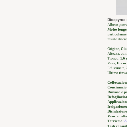
Diospyros
Albero prove
Molto long
particolarme
resiste discr
Origine,
Gia
Altezza, co
Tronco,
1,6 
Vaso,
16 cm
Età stimata,
Ultimo rinva
Collocazion
Concimazio
Rinvaso e p
Defogliazio
Applicazione
Irrigazione:
Disinfezione
Vaso:
smalta
Terriccio:
A
Testi consigl