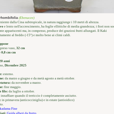
rhombifolia
(Ebenacee)
niente dalla Cina subtropicale, in natura raggiunge i 10 metri di altezza.
evo
e lento nell'accrescimento, ha foglie ellittiche di media grandezza; i fiori non s
nte appariscenti ma, in compenso,
produce dei graziosi frutti allungati
. Il Kaki
etamente al freddo (-15°) e molto bene ai climi caldi.
ppone
mpreso vaso,
32 cm
e 0,8 cm cm
20 anni
so,
Dicembre 2025
e:
esterno.
ne:
da marzo a giugno e da metà agosto a metà ottobre.
otatura:
da novembre a marzo.
ne:
fine maggio.
 filo:
da luglio a ottobre.
innaffiare quando il terriccio è completamente asciutto.
:
in primavera (anticocciniglia) e in estate (antioidico)
to.
kadama Fine
iati:
Guida alberi da frutto