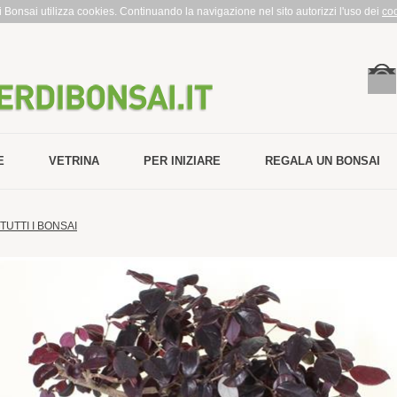
rdi Bonsai utilizza cookies. Continuando la navigazione nel sito autorizzi l'uso dei
co
E
VETRINA
PER INIZIARE
REGALA UN BONSAI
TUTTI I BONSAI