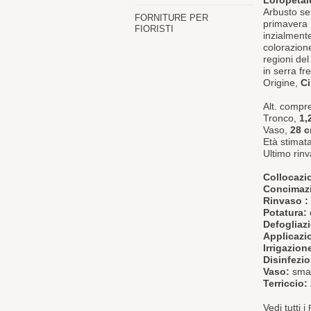
Loropetal
Arbusto sem
FORNITURE PER
primavera 
FIORISTI
inzialmen
colorazio
regioni del
in serra fr
Origine,
C
Alt. compr
Tronco,
1,
Vaso,
28 
Età stimat
Ultimo rinv
Collocazi
Concimaz
Rinvaso :
Potatura:
Defogliaz
Applicazio
Irrigazion
Disinfezi
Vaso:
smal
Terriccio:
Vedi tutti i