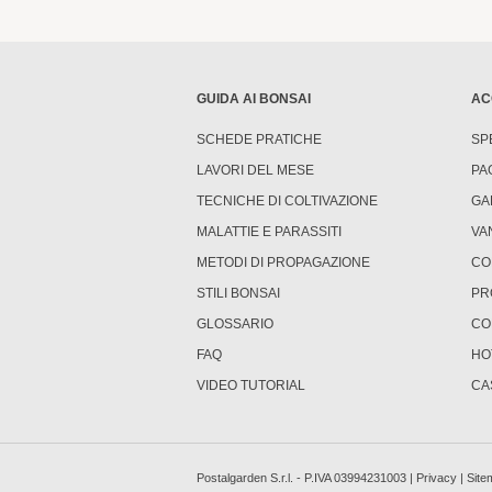
GUIDA AI BONSAI
AC
SCHEDE PRATICHE
SP
LAVORI DEL MESE
PA
TECNICHE DI COLTIVAZIONE
GA
MALATTIE E PARASSITI
VA
METODI DI PROPAGAZIONE
CO
STILI BONSAI
PR
GLOSSARIO
CO
FAQ
HO
VIDEO TUTORIAL
CA
Postalgarden S.r.l. - P.IVA 03994231003 |
Privacy
|
Site