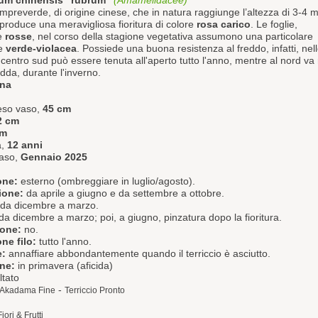
um chinensis "rubrum"
(Amamelidacee)
preverde, di origine cinese, che in natura raggiunge l’altezza di 3-4 m
produce una meravigliosa fioritura di colore
rosa carico
. Le foglie,
te
rosse
, nel corso della stagione vegetativa assumono una particolare
ne
verde-violacea
. Possiede una buona resistenza al freddo, infatti, nel
 centro sud può essere tenuta all'aperto tutto l'anno, mentre al nord va 
edda, durante l'inverno.
ina
eso vaso,
45 cm
2 cm
cm
a,
12 anni
aso,
Gennaio 2025
one:
esterno (ombreggiare in luglio/agosto).
ione:
da aprile a giugno e da settembre a ottobre.
da dicembre a marzo.
da dicembre a marzo; poi, a giugno, pinzatura dopo la fioritura.
ione:
no.
ne filo:
tutto l'anno.
e:
annaffiare abbondantemente quando il terriccio è asciutto.
one:
in primavera (aficida)
tato
-
Akadama Fine
Terriccio Pronto
Fiori & Frutti