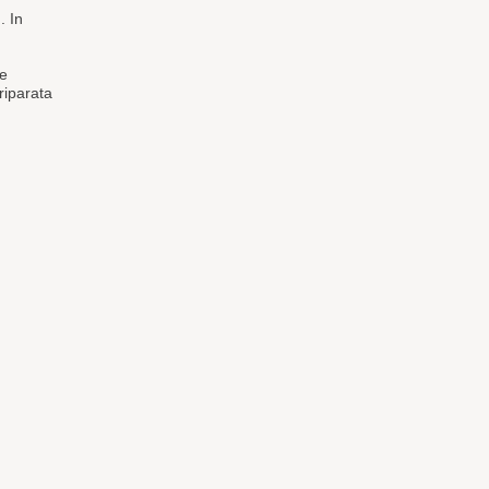
. In
le
riparata