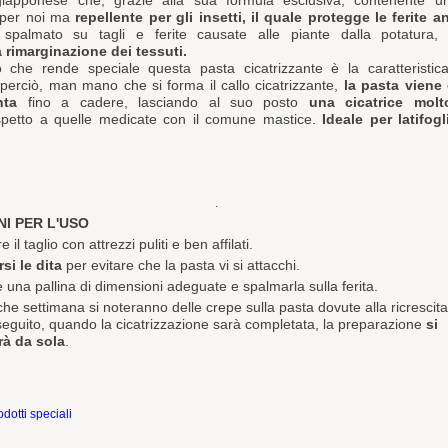
giapponese che, grazie alla sua formula esclusiva, contenente 
 per noi ma
repellente per gli insetti, il quale protegge le ferite a
 spalmato su tagli e ferite causate alle piante dalla potatura,
 rimarginazione dei tessuti.
iò che rende speciale questa pasta cicatrizzante è la caratteristic
 perciò, man mano che si forma il callo cicatrizzante,
la pasta viene
nta
fino a cadere, lasciando al suo posto
una cicatrice mol
ispetto a quelle medicate con il comune mastice.
Ideale per latifog
.
NI PER L'USO
e il taglio con attrezzi puliti e ben affilati.
si le dita
per evitare che la pasta vi si attacchi.
 una pallina di dimensioni adeguate e spalmarla sulla ferita.
he settimana si noteranno delle crepe sulla pasta dovute alla ricrescita
 seguito, quando la cicatrizzazione sarà completata, la preparazione
si
rà da sola
.
rodotti speciali