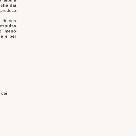
un aroma
nche dai
 produce
a di non
 espulsa
to meno
lie e per
 dei