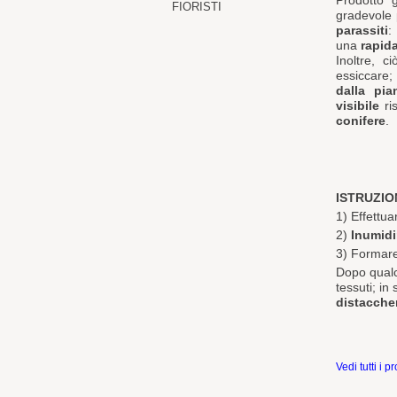
Prodotto 
FIORISTI
gradevole
parassiti
:
una
rapida
Inoltre, c
essiccare;
dalla pia
visibile
r
conifere
.
ISTRUZIO
1) Effettuar
2)
Inumidir
3) Formare
Dopo qualc
tessuti; in
distacche
Vedi tutti i p