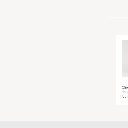
Oli
dai 
fogl