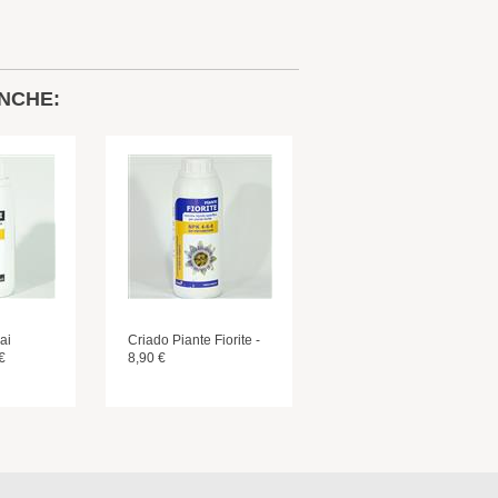
NCHE:
ai
Criado Piante Fiorite -
€
8,90 €