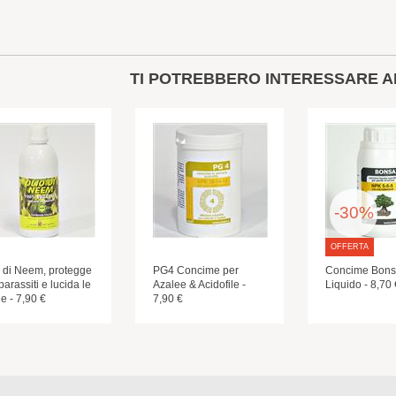
TI POTREBBERO INTERESSARE A
-30%
OFFERTA
o di Neem, protegge
PG4 Concime per
Concime Bons
parassiti e lucida le
Azalee & Acidofile -
Liquido - 8,70 
ie - 7,90 €
7,90 €