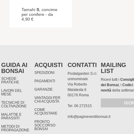
Tamahi
S
, concime
per conifere - da
4,90 €
GUIDA AI
ACQUISTI
CONTATTI
MAILING
BONSAI
LIST
SPEDIZIONI
Postalgarden S.r.l.
SCHEDE
uninominale
Ricevi tutti i
Consigli
PAGAMENTI
PRATICHE
Via Roberto
dei Bonsai
, i
Codici
GARANZIE
Malatesta 6
novità
della settima
LAVORI DEL
MESE
00176 Roma
VANTAGGI PER
CHI ACQUISTA
TECNICHE DI
Tel. 06 272515
COLTIVAZIONE
COME
ACQUISTARE
MALATTIE E
info@pagineverdibonsai.it
PARASSITI
PRONTO
SOCCORSO
METODI DI
BONSAI
PROPAGAZIONE