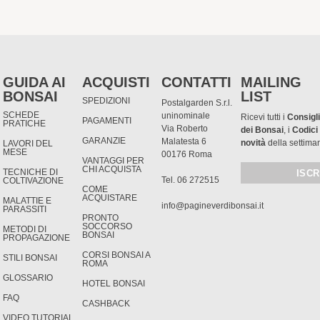
GUIDA AI
ACQUISTI
CONTATTI
MAILING
BONSAI
LIST
SPEDIZIONI
Postalgarden S.r.l.
SCHEDE
uninominale
Ricevi tutti i
Consigli
PAGAMENTI
PRATICHE
Via Roberto
dei Bonsai
, i
Codici
GARANZIE
Malatesta 6
novità
della settima
LAVORI DEL
MESE
00176 Roma
VANTAGGI PER
CHI ACQUISTA
TECNICHE DI
Tel. 06 272515
COLTIVAZIONE
COME
ACQUISTARE
MALATTIE E
info@pagineverdibonsai.it
PARASSITI
PRONTO
SOCCORSO
METODI DI
BONSAI
PROPAGAZIONE
CORSI BONSAI A
STILI BONSAI
ROMA
GLOSSARIO
HOTEL BONSAI
FAQ
CASHBACK
VIDEO TUTORIAL