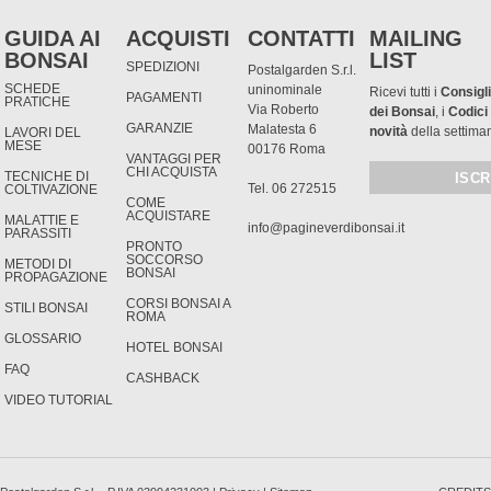
GUIDA AI
ACQUISTI
CONTATTI
MAILING
BONSAI
LIST
SPEDIZIONI
Postalgarden S.r.l.
SCHEDE
uninominale
Ricevi tutti i
Consigli
PAGAMENTI
PRATICHE
Via Roberto
dei Bonsai
, i
Codici
GARANZIE
Malatesta 6
novità
della settima
LAVORI DEL
MESE
00176 Roma
VANTAGGI PER
CHI ACQUISTA
TECNICHE DI
Tel. 06 272515
COLTIVAZIONE
COME
ACQUISTARE
MALATTIE E
info@pagineverdibonsai.it
PARASSITI
PRONTO
SOCCORSO
METODI DI
BONSAI
PROPAGAZIONE
CORSI BONSAI A
STILI BONSAI
ROMA
GLOSSARIO
HOTEL BONSAI
FAQ
CASHBACK
VIDEO TUTORIAL