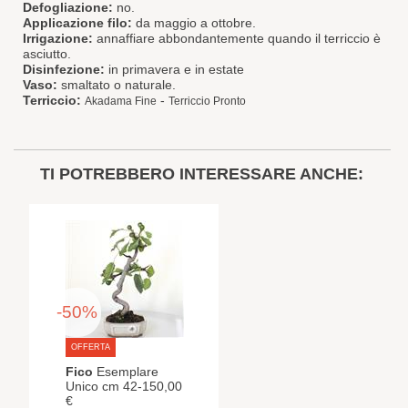
Defogliazione:
no.
Applicazione filo:
da maggio a ottobre.
Irrigazione:
annaffiare abbondantemente quando il terriccio è
asciutto.
Disinfezione:
in primavera e in estate
Vaso:
smaltato o naturale.
Terriccio:
-
Akadama Fine
Terriccio Pronto
TI POTREBBERO INTERESSARE ANCHE:
-50%
OFFERTA
Fico
Esemplare
Unico cm 42-150,00
€