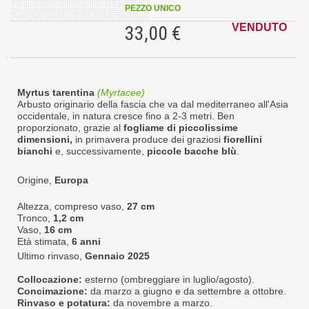
PEZZO UNICO
VENDUTO
33,00 €
Myrtus tarentina
(Myrtacee)
Arbusto originario della fascia che va dal mediterraneo all'Asia
occidentale, in natura cresce fino a 2-3 metri. Ben
proporzionato, grazie al
fogliame di piccolissime
dimensioni,
in primavera produce dei graziosi
fiorellini
bianchi
e, successivamente,
piccole bacche blù
.
Origine,
Europa
Altezza, compreso vaso,
27 cm
Tronco,
1,2 cm
Vaso,
16 cm
Età stimata,
6 anni
Ultimo rinvaso,
Gennaio 2025
Collocazione:
esterno (ombreggiare in luglio/agosto).
Concimazione:
da marzo a giugno e da settembre a ottobre.
Rinvaso e potatura:
da novembre a marzo.