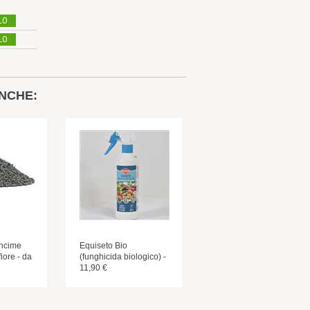
LO
LO
NCHE:
oncime
Equiseto Bio
iore - da
(funghicida biologico) -
11,90 €