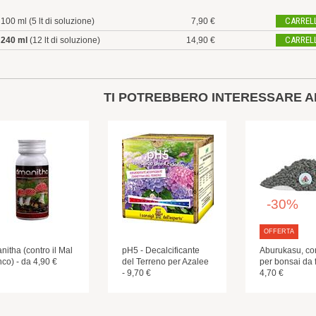
CARREL
100 ml (5 lt di soluzione)
7,90 €
CARREL
240 ml
(12 lt di soluzione)
14,90 €
TI POTREBBERO INTERESSARE A
-30%
OFFERTA
itha (contro il Mal
pH5 - Decalcificante
Aburukasu, c
co) - da 4,90 €
del Terreno per Azalee
per bonsai da f
- 9,70 €
4,70 €