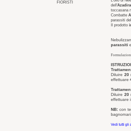
L'olio di N
FIORISTI
dell'
Azadira
toccasana na
C
ombatte
A
parassiti de
Il prodotto
i
Nebulizzan
parassiti
e
Formulazio
ISTRUZIO
Trattamen
Diluire
20 
effettuare
4
Trattamen
Diluire
20 
effettuare 
NB:
con te
bagnomari
Vedi tutti gli