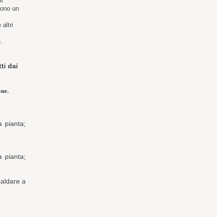
mi
dono un
 altri
.
ti dai
one.
a pianta;
a pianta;
caldare a