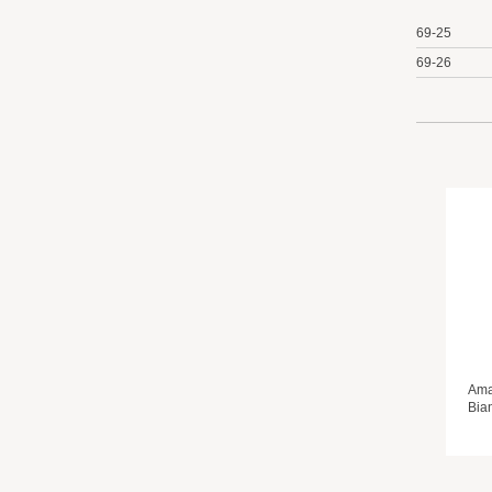
69-25
69-26
Aman
Bian