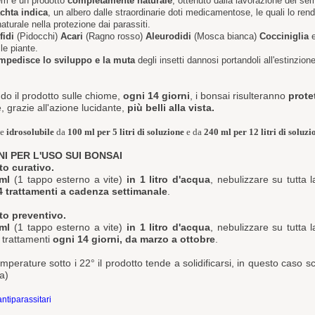
eem è un prodotto
completamente naturale
, ottenuto dalla lavorazione dei se
chta indica
, un albero dalle straordinarie doti medicamentose, le quali lo ren
turale nella protezione dai parassiti.
fidi
(Pidocchi)
Acari
(Ragno rosso)
Aleurodidi
(Mosca bianca)
Cocciniglia
e
lle piante.
mpedisce lo sviluppo e la muta
degli insetti dannosi portandoli all'estinzione
do il prodotto sulle chiome,
ogni 14 giorni
, i bonsai risulteranno
protet
, grazie all'azione lucidante,
più belli alla vista.
ne
idrosolubile
da
100 ml
per 5 litri di soluzione
e da
240 ml per 12 litri di soluzi
NI PER L'USO SUI BONSAI
to curativo.
ml
(1 tappo esterno a vite)
in 1 litro d'acqua
, nebulizzare su tutta l
 trattamenti a cadenza settimanale
.
to preventivo.
ml
(1 tappo esterno a vite)
in 1 litro d'acqua
, nebulizzare su tutta l
i trattamenti
ogni 14 giorni, da marzo a ottobre
.
mperature sotto i 22° il prodotto tende a solidificarsi, in questo caso s
a)
 antiparassitari