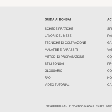
GUIDA AI BONSAI
AC
SCHEDE PRATICHE
SP
LAVORI DEL MESE
PA
TECNICHE DI COLTIVAZIONE
GA
MALATTIE E PARASSITI
VA
METODI DI PROPAGAZIONE
CO
STILI BONSAI
PR
GLOSSARIO
CO
FAQ
HO
VIDEO TUTORIAL
CA
Postalgarden S.r.l. - P.IVA 03994231003 |
Privacy
|
Site