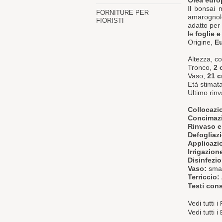
Olea europ
Il bonsai 
FORNITURE PER
amarognole
FIORISTI
adatto per 
le
foglie e
Origine,
E
Altezza, 
Tronco,
2 
Vaso,
21 
Età stimat
Ultimo rinv
Collocazi
Concimaz
Rinvaso e
Defogliaz
Applicazio
Irrigazion
Disinfezi
Vaso:
smal
Terriccio:
Testi cons
Vedi tutti i
Vedi tutti i