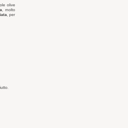
le olive
a
, molto
iata
, per
iutto.