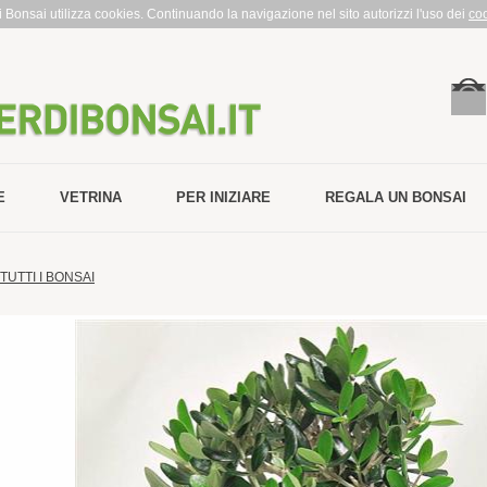
rdi Bonsai utilizza cookies. Continuando la navigazione nel sito autorizzi l'uso dei
co
E
VETRINA
PER INIZIARE
REGALA UN BONSAI
TUTTI I BONSAI