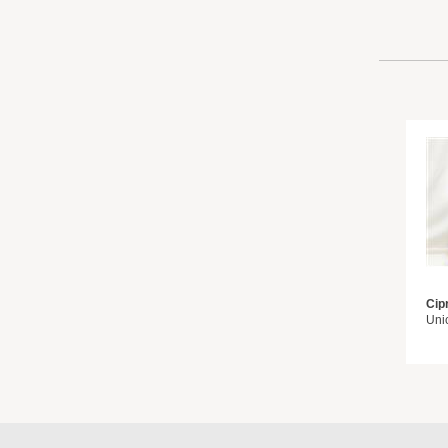
Cip
Uni