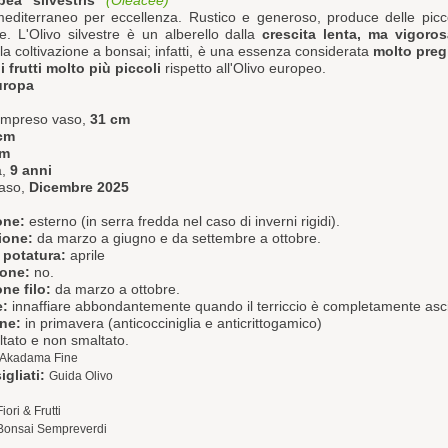
ea "silvestris"
(Oleacee)
mediterraneo per eccellenza. Rustico e generoso, produce delle picco
. L'Olivo silvestre è un alberello dalla
crescita lenta, ma vigoros
la coltivazione a bonsai; infatti, è una essenza considerata
molto preg
 i frutti molto più piccoli
rispetto all'Olivo europeo.
uropa
compreso vaso,
31 cm
cm
cm
a,
9 anni
aso,
Dicembre 2025
one:
esterno (in serra fredda nel caso di inverni rigidi).
ione:
da marzo a giugno e da settembre a ottobre.
 potatura:
aprile
ione:
no.
ne filo:
da marzo a ottobre.
e:
innaffiare abbondantemente quando il terriccio è completamente asc
one:
in primavera (anticocciniglia e anticrittogamico)
tato e non smaltato.
Akadama Fine
igliati:
Guida Olivo
Fiori & Frutti
Bonsai Sempreverdi