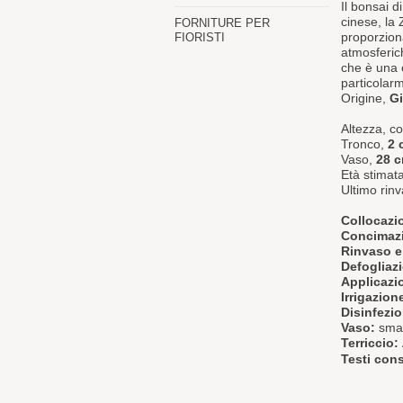
Il bonsai d
cinese, la
FORNITURE PER
proporzion
FIORISTI
atmosferich
che
è una c
particolar
Origine,
G
Altezza, 
Tronco,
2 
Vaso,
28 
Età stimat
Ultimo rin
Collocazi
Concimaz
Rinvaso e
Defogliaz
Applicazio
Irrigazion
Disinfezi
Vaso:
smal
Terriccio:
Testi cons