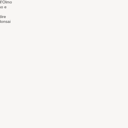
ll'Olmo
so e
dire
Bonsai