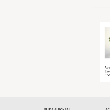
Ace
Ese
57-
GUIDA AI BONSAI
AC