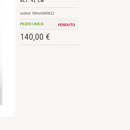
ALT. 41 CM
codice: OlmoGi60812
PEZZO UNICO
VENDUTO
140,00 €