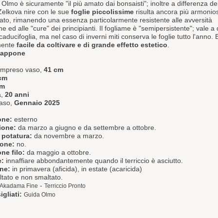
i Olmo è sicuramente "il più amato dai bonsaisti"; inoltre a differenza de
 Zelkova nire con le sue
foglie piccolissime
risulta ancora più armonio
ato, rimanendo una essenza particolarmente resistente alle avversità
e ed alle "cure" dei principianti.
Il fogliame è "semipersistente"; vale a 
aducifoglia, ma nel caso di inverni miti conserva le foglie tutto l'anno.
mente
facile da coltivare e di grande effetto estetico
.
iappone
compreso vaso,
41 cm
cm
cm
a,
20 anni
vaso,
Gennaio 2025
one:
esterno
ione:
da marzo a giugno e da settembre a ottobre.
 potatura:
da novembre a marzo.
ione:
no.
ne filo:
da maggio a ottobre.
e:
innaffiare abbondantemente quando il terriccio è asciutto.
one:
in primavera (aficida), in estate (acaricida)
tato e non smaltato.
-
Akadama Fine
Terriccio Pronto
igliati:
Guida Olmo