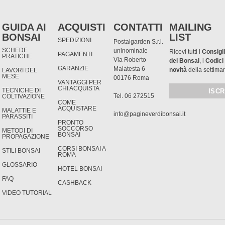
GUIDA AI
ACQUISTI
CONTATTI
MAILING
BONSAI
LIST
SPEDIZIONI
Postalgarden S.r.l.
SCHEDE
uninominale
Ricevi tutti i
Consigli
PAGAMENTI
PRATICHE
Via Roberto
dei Bonsai
, i
Codici
GARANZIE
Malatesta 6
novità
della settima
LAVORI DEL
MESE
00176 Roma
VANTAGGI PER
CHI ACQUISTA
TECNICHE DI
Tel. 06 272515
COLTIVAZIONE
COME
ACQUISTARE
MALATTIE E
info@pagineverdibonsai.it
PARASSITI
PRONTO
SOCCORSO
METODI DI
BONSAI
PROPAGAZIONE
CORSI BONSAI A
STILI BONSAI
ROMA
GLOSSARIO
HOTEL BONSAI
FAQ
CASHBACK
VIDEO TUTORIAL