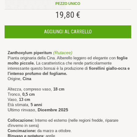
PEZZO UNICO
19,80 €
AGGIUNGI AL CARRELLO
(Rutacee)
Zanthoxylum piperitum
Pianta originaria della Cina. Alberello leggero ed elegante con
foglie
molto piccole.
La caratteristica che rende particolarmente
interessante questo bonsai è la produzione di
fiorellini giallo-ocra e
l'intenso profumo del fogliame.
Origine,
Cina
Altezza, compreso vaso,
18 cm
Tronco,
0,5 cm
Vaso,
13 cm
Età stimata,
5 anni
Ultimo rinvaso,
Dicembre 2025
Collocazione:
Interno ed esterno (nelle regioni fredde, riparare
d'inverno in serra)
Concimazione:
da marzo a ottobre.
Rinvaso e potatura:
aprile.