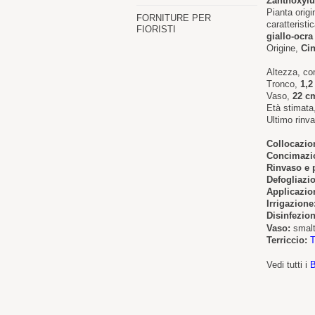
Zanthoxyl
Pianta origi
FORNITURE PER
caratterist
FIORISTI
giallo-ocr
Origine,
Ci
Altezza, c
Tronco,
1,2
Vaso,
22 c
Età stimata
Ultimo rinv
Collocazio
Concimazi
Rinvaso e 
Defogliazi
Applicazion
Irrigazione
Disinfezion
Vaso:
smalt
Terriccio:
T
Vedi tutti i
B