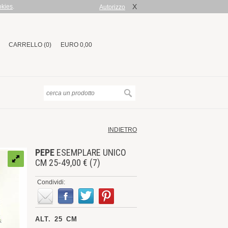
X
okies
.
Autorizzo
CARRELLO (0)
EURO 0,00
INDIETRO
PEPE
ESEMPLARE UNICO
CM 25-49,00 € (7)
Condividi:
ALT. 25 CM