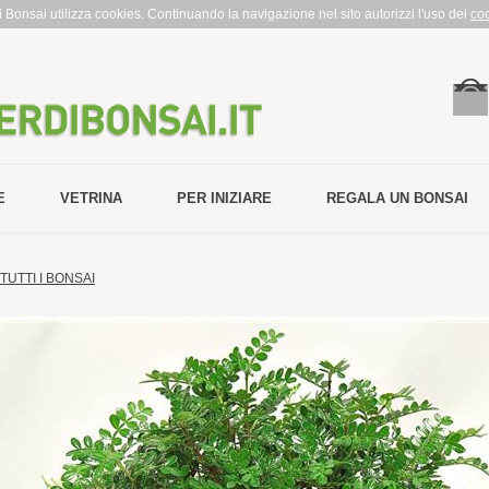
rdi Bonsai utilizza cookies. Continuando la navigazione nel sito autorizzi l'uso dei
co
E
VETRINA
PER INIZIARE
REGALA UN BONSAI
TUTTI I BONSAI