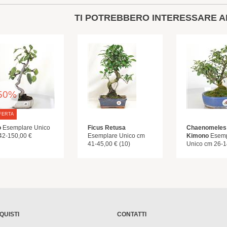
TI POTREBBERO INTERESSARE A
50%
FERTA
o
Esemplare Unico
Ficus Retusa
Chaenomeles
42-150,00 €
Esemplare Unico cm
Kimono
Esemp
41-45,00 € (10)
Unico cm 26-1
QUISTI
CONTATTI