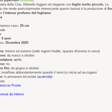
um piperitum
(Rutacee)
naria della Cina. Alberello leggero ed elegante con
foglie molto piccole.
La
ica che rende particolarmente interessante questo bonsai è la produzione di
fio
a
e
l'intenso profumo del fogliame
.
na
ompreso vaso,
25 cm
 cm
m
,
9 anni
aso,
Dicembre 2025
ne:
Interno ed esterno (nelle regioni fredde, riparare d'inverno in serra)
one:
da marzo a ottobre.
potatura:
aprile.
one:
no.
e filo:
da giugno a ottobre.
:
innaffiare abbondantemente quando il terriccio inizia ad asciugarsi.
e:
in primavera ed estate (
acaricida
).
ato
erriccio Pronto
onsai da Interno