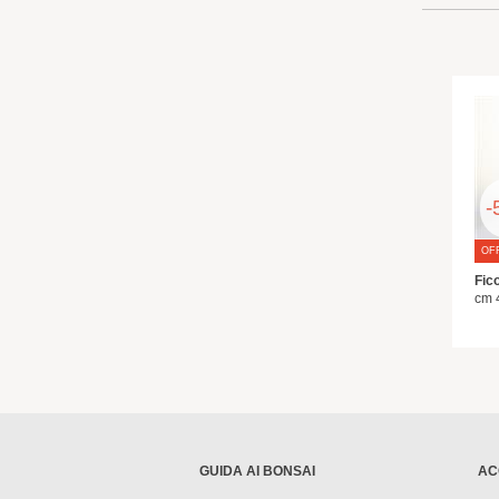
-
OF
Fic
cm 
GUIDA AI BONSAI
AC