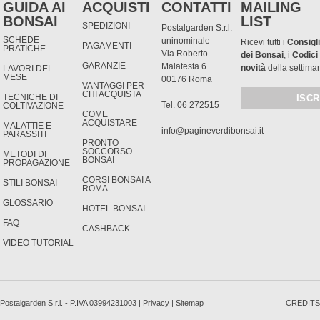
GUIDA AI
ACQUISTI
CONTATTI
MAILING
BONSAI
LIST
SPEDIZIONI
Postalgarden S.r.l.
SCHEDE
uninominale
Ricevi tutti i
Consigli
PAGAMENTI
PRATICHE
Via Roberto
dei Bonsai
, i
Codici
GARANZIE
Malatesta 6
novità
della settima
LAVORI DEL
MESE
00176 Roma
VANTAGGI PER
CHI ACQUISTA
TECNICHE DI
Tel. 06 272515
COLTIVAZIONE
COME
ACQUISTARE
MALATTIE E
info@pagineverdibonsai.it
PARASSITI
PRONTO
SOCCORSO
METODI DI
BONSAI
PROPAGAZIONE
CORSI BONSAI A
STILI BONSAI
ROMA
GLOSSARIO
HOTEL BONSAI
FAQ
CASHBACK
VIDEO TUTORIAL
Postalgarden S.r.l. - P.IVA 03994231003 |
Privacy
|
Sitemap
CREDITS