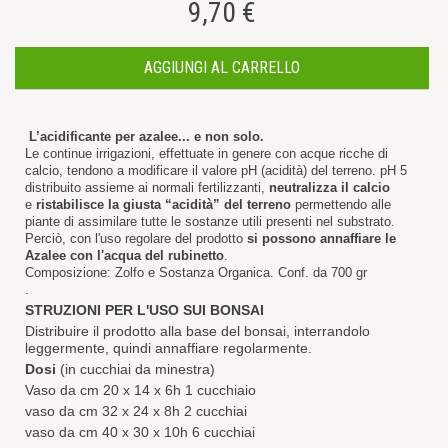
9,70 €
AGGIUNGI AL CARRELLO
L’acidificante per azalee... e non solo.
Le continue irrigazioni, effettuate in genere con acque ricche di
calcio, tendono a modificare il valore pH (acidità) del terreno. pH 5
distribuito assieme ai normali fertilizzanti,
neutralizza il calcio
e
ristabilisce la giusta “acidità” del terreno
permettendo alle
piante di assimilare tutte le sostanze utili presenti nel substrato.
Perciò, con l'uso regolare del prodotto
si possono annaffiare le
Azalee con l'acqua del rubinetto
.
Composizione: Zolfo e Sostanza Organica. Conf. da 700 gr
.
STRUZIONI PER L'USO SUI BONSAI
Distribuire il prodotto alla base del bonsai, interrandolo
leggermente, quindi annaffiare regolarmente.
Dosi
(in cucchiai da minestra)
Vaso da cm 20 x 14 x 6h 1 cucchiaio
vaso da cm 32 x 24 x 8h 2 cucchiai
vaso da cm 40 x 30 x 10h 6 cucchiai