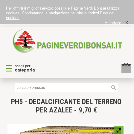
Per offrirti il miglior servizio possibile Pagine Verdi Bonsai utilizza
cookies. Continuando la navigazione nel sito autorizzi l'uso dei
cookies
.
X
Autorizzo
PH5 - DECALCIFICANTE DEL TERRENO
PER AZALEE - 9,70 €