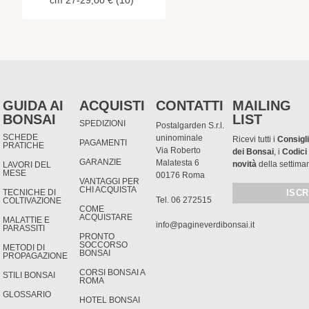
GUIDA AI
ACQUISTI
CONTATTI
MAILING
BONSAI
LIST
SPEDIZIONI
Postalgarden S.r.l.
SCHEDE
uninominale
Ricevi tutti i
Consigli
PAGAMENTI
PRATICHE
Via Roberto
dei Bonsai
, i
Codici
GARANZIE
Malatesta 6
novità
della settima
LAVORI DEL
MESE
00176 Roma
VANTAGGI PER
CHI ACQUISTA
TECNICHE DI
Tel. 06 272515
COLTIVAZIONE
COME
ACQUISTARE
MALATTIE E
info@pagineverdibonsai.it
PARASSITI
PRONTO
SOCCORSO
METODI DI
BONSAI
PROPAGAZIONE
CORSI BONSAI A
STILI BONSAI
ROMA
GLOSSARIO
HOTEL BONSAI