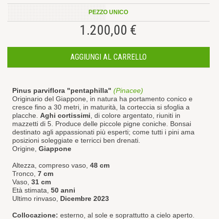
PEZZO UNICO
1.200,00 €
AGGIUNGI AL CARRELLO
Pinus parviflora "pentaphilla"
(Pinacee)
Originario del Giappone, in natura ha portamento conico e
cresce fino a 30 metri, in maturità, la corteccia si sfoglia a
placche.
Aghi cortissimi
, di colore argentato, riuniti in
mazzetti di 5. Produce delle piccole pigne coniche. Bonsai
destinato agli appassionati più esperti; come tutti i pini ama
posizioni soleggiate e terricci ben drenati.
Origine,
Giappone
Altezza, compreso vaso,
48 cm
Tronco,
7 cm
Vaso,
31 cm
Età stimata,
50 anni
Ultimo rinvaso,
Dicembre 2023
Collocazione:
esterno, al sole e soprattutto a cielo aperto.