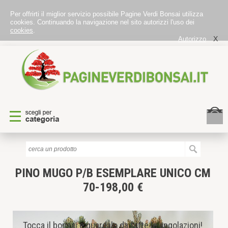
Per offrirti il miglior servizio possibile Pagine Verdi Bonsai utilizza
cookies. Continuando la navigazione nel sito autorizzi l'uso dei
cookies
.
X
Autorizzo
PINO MUGO P/B
ESEMPLARE UNICO CM
70-198,00 €
Tocca il bonsai e guardalo da tutte le angolazioni!