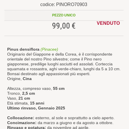
codice: PINORO70903
PEZZO UNICO
VENDUTO
99,00 €
Pinus densiflora
(Pinacee)
Originario del Giappone e della Corea, è il corrispondente
orientale del nostro Pino silvestre; come il Pino nero
giapponese, predilige luoghi asciutti ed assolati. Corteccia
squamata e rossastra, aghi verde-chiaro, lunghi da 5 a 10 cm.
Bonsai destinato agli appassionati più esperti.
Origine,
Cina
Altezza, compreso vaso,
55 cm
Tronco,
2,5 cm
Vaso,
21 cm
Età stimata,
15 anni
Ultimo rinvaso, Gennaio 2025
Collocazione:
esterno, al sole e soprattutto a cielo aperto.
Concimazione:
da marzo a giugno e da agosto a ottobre.
Rinvaso e potatura:
da novembre ad aprile.