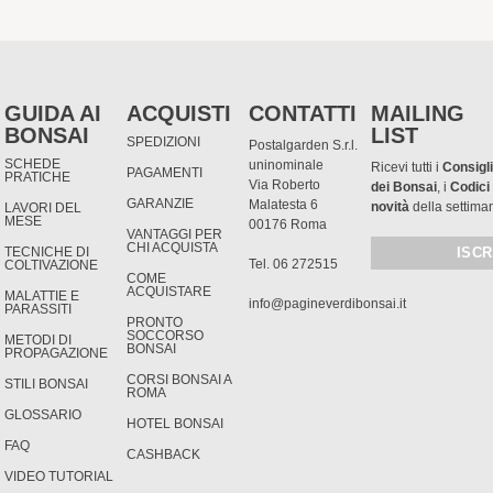
GUIDA AI
ACQUISTI
CONTATTI
MAILING
BONSAI
LIST
SPEDIZIONI
Postalgarden S.r.l.
SCHEDE
uninominale
Ricevi tutti i
Consigli
PAGAMENTI
PRATICHE
Via Roberto
dei Bonsai
, i
Codici
GARANZIE
Malatesta 6
novità
della settima
LAVORI DEL
MESE
00176 Roma
VANTAGGI PER
CHI ACQUISTA
TECNICHE DI
Tel. 06 272515
COLTIVAZIONE
COME
ACQUISTARE
MALATTIE E
info@pagineverdibonsai.it
PARASSITI
PRONTO
SOCCORSO
METODI DI
BONSAI
PROPAGAZIONE
CORSI BONSAI A
STILI BONSAI
ROMA
GLOSSARIO
HOTEL BONSAI
FAQ
CASHBACK
VIDEO TUTORIAL